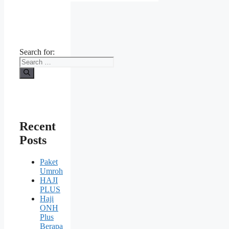
Search for:
Recent
Posts
Paket
Umroh
HAJI
PLUS
Haji
ONH
Plus
Berapa