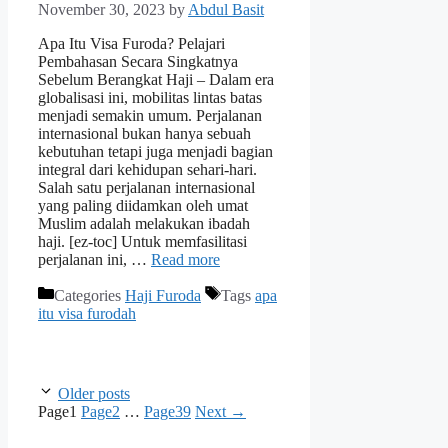
November 30, 2023
by
Abdul Basit
Apa Itu Visa Furoda? Pelajari
Pembahasan Secara Singkatnya
Sebelum Berangkat Haji – Dalam era
globalisasi ini, mobilitas lintas batas
menjadi semakin umum. Perjalanan
internasional bukan hanya sebuah
kebutuhan tetapi juga menjadi bagian
integral dari kehidupan sehari-hari.
Salah satu perjalanan internasional
yang paling diidamkan oleh umat
Muslim adalah melakukan ibadah
haji. [ez-toc] Untuk memfasilitasi
perjalanan ini, …
Read more
Categories
Haji Furoda
Tags
apa
itu visa furodah
Older posts
Page
1
Page
2
…
Page
39
Next
→