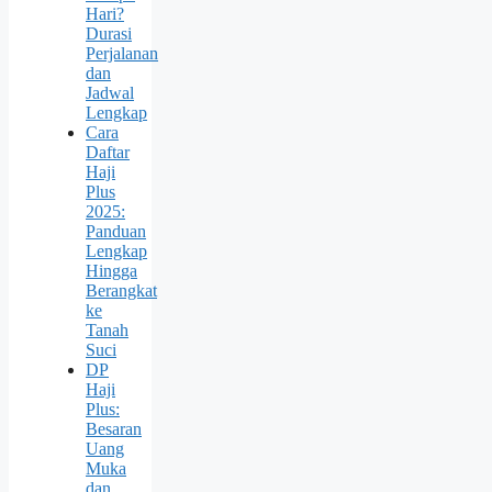
Hari?
Durasi
Perjalanan
dan
Jadwal
Lengkap
Cara
Daftar
Haji
Plus
2025:
Panduan
Lengkap
Hingga
Berangkat
ke
Tanah
Suci
DP
Haji
Plus:
Besaran
Uang
Muka
dan