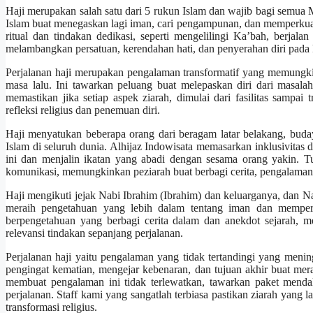
Haji merupakan salah satu dari 5 rukun Islam dan wajib bagi semua
Islam buat menegaskan lagi iman, cari pengampunan, dan memperkuat
ritual dan tindakan dedikasi, seperti mengelilingi Ka’bah, berjal
melambangkan persatuan, kerendahan hati, dan penyerahan diri pada
Perjalanan haji merupakan pengalaman transformatif yang memungk
masa lalu. Ini tawarkan peluang buat melepaskan diri dari masal
memastikan jika setiap aspek ziarah, dimulai dari fasilitas sampa
refleksi religius dan penemuan diri.
Haji menyatukan beberapa orang dari beragam latar belakang, bud
Islam di seluruh dunia. Alhijaz Indowisata memasarkan inklusivit
ini dan menjalin ikatan yang abadi dengan sesama orang yakin. Tu
komunikasi, memungkinkan peziarah buat berbagi cerita, pengalaman
Haji mengikuti jejak Nabi Ibrahim (Ibrahim) dan keluarganya, dan 
meraih pengetahuan yang lebih dalam tentang iman dan memper
berpengetahuan yang berbagi cerita dalam dan anekdot sejarah, 
relevansi tindakan sepanjang perjalanan.
Perjalanan haji yaitu pengalaman yang tidak tertandingi yang men
pengingat kematian, mengejar kebenaran, dan tujuan akhir buat mer
membuat pengalaman ini tidak terlewatkan, tawarkan paket mendala
perjalanan. Staff kami yang sangatlah terbiasa pastikan ziarah yan
transformasi religius.