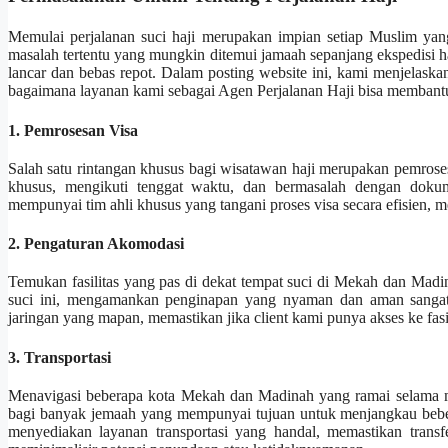
Memulai perjalanan suci haji merupakan impian setiap Muslim yang
masalah tertentu yang mungkin ditemui jamaah sepanjang ekspedisi 
lancar dan bebas repot. Dalam posting website ini, kami menjelaska
bagaimana layanan kami sebagai Agen Perjalanan Haji bisa membant
1. Pemrosesan Visa
Salah satu rintangan khusus bagi wisatawan haji merupakan pemrose
khusus, mengikuti tenggat waktu, dan bermasalah dengan dokume
mempunyai tim ahli khusus yang tangani proses visa secara efisien, 
2. Pengaturan Akomodasi
Temukan fasilitas yang pas di dekat tempat suci di Mekah dan Mad
suci ini, mengamankan penginapan yang nyaman dan aman sangatla
jaringan yang mapan, memastikan jika client kami punya akses ke fasil
3. Transportasi
Menavigasi beberapa kota Mekah dan Madinah yang ramai selama mus
bagi banyak jemaah yang mempunyai tujuan untuk menjangkau bebera
menyediakan layanan transportasi yang handal, memastikan trans