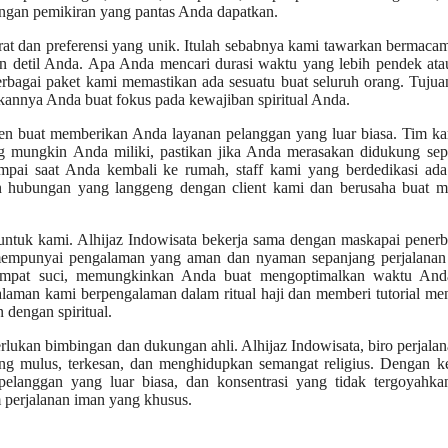
ngan pemikiran yang pantas Anda dapatkan.
rat dan preferensi yang unik. Itulah sebabnya kami tawarkan bermaca
n detil Anda. Apa Anda mencari durasi waktu yang lebih pendek ata
, berbagai paket kami memastikan ada sesuatu buat seluruh orang. Tuju
nnya Anda buat fokus pada kewajiban spiritual Anda.
men buat memberikan Anda layanan pelanggan yang luar biasa. Tim k
g mungkin Anda miliki, pastikan jika Anda merasakan didukung sep
mpai saat Anda kembali ke rumah, staff kami yang berdedikasi ada
 hubungan yang langgeng dengan client kami dan berusaha buat me
untuk kami. Alhijaz Indowisata bekerja sama dengan maskapai pener
 mempunyai pengalaman yang aman dan nyaman sepanjang perjalanan
 tempat suci, memungkinkan Anda buat mengoptimalkan waktu And
alaman kami berpengalaman dalam ritual haji dan memberi tutorial m
dengan spiritual.
rlukan bimbingan dan dukungan ahli. Alhijaz Indowisata, biro perjalan
 mulus, terkesan, dan menghidupkan semangat religius. Dengan ke
n pelanggan yang luar biasa, dan konsentrasi yang tidak tergoyahk
 perjalanan iman yang khusus.