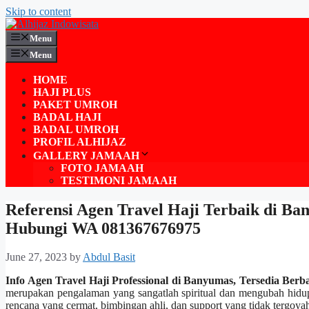
Skip to content
Menu
Menu
HOME
HAJI PLUS
PAKET UMROH
BADAL HAJI
BADAL UMROH
PROFIL ALHIJAZ
GALLERY JAMAAH
FOTO JAMAAH
TESTIMONI JAMAAH
Referensi Agen Travel Haji Terbaik di Ba
Hubungi WA 081367676975
June 27, 2023
by
Abdul Basit
Info Agen Travel Haji Professional di Banyumas, Tersedia Be
merupakan pengalaman yang sangatlah spiritual dan mengubah hidup
rencana yang cermat, bimbingan ahli, dan support yang tidak tergoya