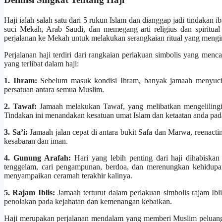
Haji ialah salah satu dari 5 rukun Islam dan dianggap jadi tindakan i
suci Mekah, Arab Saudi, dan memegang arti religius dan spiritual
perjalanan ke Mekah untuk melakukan serangkaian ritual yang meng
Perjalanan haji terdiri dari rangkaian perlakuan simbolis yang men
yang terlibat dalam haji:
1. Ihram:
Sebelum masuk kondisi Ihram, banyak jamaah menyucik
persatuan antara semua Muslim.
2. Tawaf:
Jamaah melakukan Tawaf, yang melibatkan mengelilingi 
Tindakan ini menandakan kesatuan umat Islam dan ketaatan anda pad
3. Sa’i:
Jamaah jalan cepat di antara bukit Safa dan Marwa, reenactin
kesabaran dan iman.
4. Gunung Arafah:
Hari yang lebih penting dari haji dihabiska
tenggelam, cari pengampunan, berdoa, dan merenungkan kehidupan
menyampaikan ceramah terakhir kalinya.
5. Rajam Iblis:
Jamaah terturut dalam perlakuan simbolis rajam Ibli
penolakan pada kejahatan dan kemenangan kebaikan.
Haji merupakan perjalanan mendalam yang memberi Muslim peluang