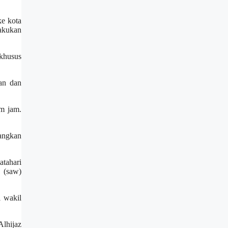
ke kota
lakukan
 khusus
an dan
m jam.
bangkan
tahari
 (saw)
i wakil
lhijaz