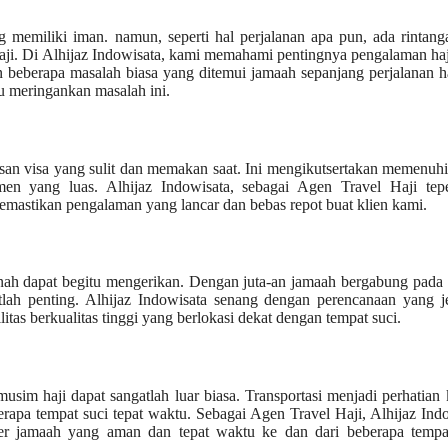
 memiliki iman. namun, seperti hal perjalanan apa pun, ada rintan
haji. Di Alhijaz Indowisata, kami memahami pentingnya pengalaman ha
n beberapa masalah biasa yang ditemui jamaah sepanjang perjalanan h
u meringankan masalah ini.
san visa yang sulit dan memakan saat. Ini mengikutsertakan memenuhi
n yang luas. Alhijaz Indowisata, sebagai Agen Travel Haji tepe
memastikan pengalaman yang lancar dan bebas repot buat klien kami.
inah dapat begitu mengerikan. Dengan juta-an jamaah bergabung pada
h penting. Alhijaz Indowisata senang dengan perencanaan yang je
itas berkualitas tinggi yang berlokasi dekat dengan tempat suci.
im haji dapat sangatlah luar biasa. Transportasi menjadi perhatian
pa tempat suci tepat waktu. Sebagai Agen Travel Haji, Alhijaz Ind
fer jamaah yang aman dan tepat waktu ke dan dari beberapa tempat