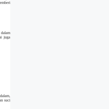
memberi
a dalam
i juga
ndalam,
an suci