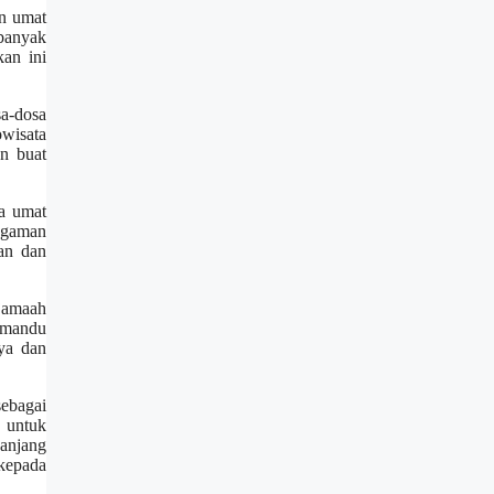
an umat
 banyak
kan ini
a-dosa
owisata
an buat
ra umat
ragaman
gan dan
 jamaah
emandu
ya dan
sebagai
h untuk
panjang
 kepada