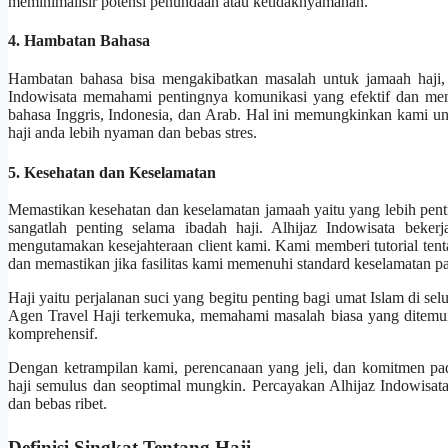
meminimalisir potensi penundaan atau ketidaknyamanan.
4. Hambatan Bahasa
Hambatan bahasa bisa mengakibatkan masalah untuk jamaah haji, 
Indowisata memahami pentingnya komunikasi yang efektif dan me
bahasa Inggris, Indonesia, dan Arab. Hal ini memungkinkan kami 
haji anda lebih nyaman dan bebas stres.
5. Kesehatan dan Keselamatan
Memastikan kesehatan dan keselamatan jamaah yaitu yang lebih penting.
sangatlah penting selama ibadah haji. Alhijaz Indowisata bek
mengutamakan kesejahteraan client kami. Kami memberi tutorial ten
dan memastikan jika fasilitas kami memenuhi standard keselamatan pal
Haji yaitu perjalanan suci yang begitu penting bagi umat Islam di selu
Agen Travel Haji terkemuka, memahami masalah biasa yang ditemui 
komprehensif.
Dengan ketrampilan kami, perencanaan yang jeli, dan komitmen p
haji semulus dan seoptimal mungkin. Percayakan Alhijaz Indowisata
dan bebas ribet.
Definisi Singkat Tentang Haji