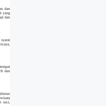
gan dan
ji yang
aji dan
 syarat
rcaya,
 tempat
li dan
 khusus
owisata
 suci,