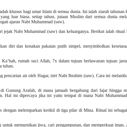
badah khusus bagi umat Islam di semua dunia. Ini ialah ziarah tahunan 
 yang luar biasa. setiap tahun, jutaan Muslim dari semua dunia me
ingati ajaran Nabi Muhammad (saw).
cari jejak Nabi Muhammad (saw) dan keluarganya. Berikut ialah ritual
an diri dan kenakan pakaian putih simpel, menyimbolkan kesetara
Ka’bah, rumah suci Allah, 7x dalam tujuan berlawanan tujuan jaru
a tuhan.
g pencarian air oleh Hagar, istri Nabi Ibrahim (saw). Cara ini melam
n di Gunung Arafah, di mana jamaah bergabung dari fajar hingga ma
. Hal ini dipercaya jika ini yaitu tempat di mana Nabi Muhammad
s dengan melemparkan kerikil di tiga pilar di Mina. Ritual ini sebaga
 untuk memurnikan jiwa, cari pengampunan, dan memperkuat iman. A