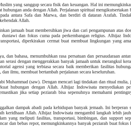
 Muslim yang sanggup secara fisik dan keuangan. Hal ini memungkink
 hubungan anda dengan Allah. Perjalanan spiritual mengikutsertakan
an pada antara Safa dan Marwa, dan berdiri di dataran Arafah. Tinda
 kehendak Allah.
inkan jamaah buat membersihkan jiwa dan cari pengampunan atas dos
ah duniawi dan fokus cuma pada perkembangan religius. Alhijaz Ind
i transportasi, diperkirakan cermat buat membuat lingkungan yang am
aya, dan bahasa, menumbuhkan rasa persatuan dan persaudaraan anta
as dan serasi dengan menggerakkan banyak jamaah untuk merangkul ke
torial agensi yang terbiasa secara baik memberikan fasilitas hubun
, dan ilmu, membuat bertambah perjalanan secara keseluruhan.
Nabi Muhammad (saw). Dengan mencari lagi tindakan dan ritual mulia,
kuat hubungan dengan Allah. Alhijaz Indowisata menyediakan p
memastikan jika setiap peziarah bisa sepenuhnya memahami pentingn
inggalkan dampak abadi pada kehidupan banyak jemaah. Ini berperan 
aih keridhaan Allah. Alhijaz Indowisata mengambil langkah lebih jau
m yang meliputi fasilitas, transportasi, bimbingan, dan support se
g lancar dan bebas repot, memungkinkannya banyak peziarah buat fokus