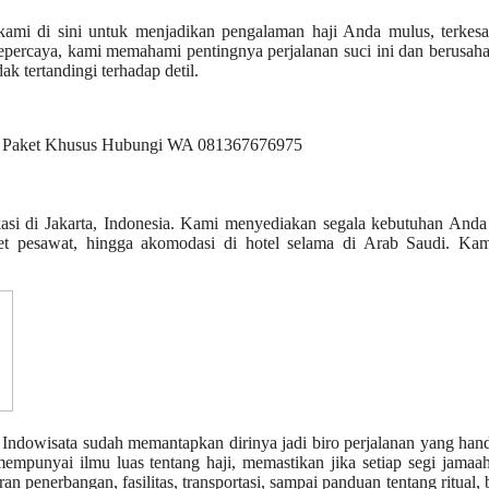
, kami di sini untuk menjadikan pengalaman haji Anda mulus, terkes
epercaya, kami memahami pentingnya perjalanan suci ini dan berusah
k tertandingi terhadap detil.
okasi di Jakarta, Indonesia. Kami menyediakan segala kebutuhan And
iket pesawat, hingga akomodasi di hotel selama di Arab Saudi. Kam
z Indowisata sudah memantapkan dirinya jadi biro perjalanan yang han
 mempunyai ilmu luas tentang haji, memastikan jika setiap segi jama
n penerbangan, fasilitas, transportasi, sampai panduan tentang ritual,