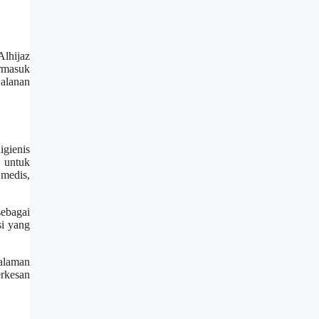
lhijaz
rmasuk
jalanan
igienis
 untuk
 medis,
sebagai
si yang
alaman
erkesan