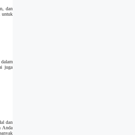
an, dan
a untuk
a dalam
i juga
dal dan
ah Anda
 banyak