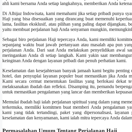
ahli kami bersama Anda setiap langkahnya, memberikan Anda ketena
Di Alhijaz Indowisata, kami memahami jika setiap pribadi punya sya
Haji yang bisa disesuaikan yang dirancang buat memenuhi keperlua
lama, fasilitas eksklusif, atau pilihan yang paling dapat dijangkau
yaitu membuat perjalanan haji Anda senyaman mungkin, memungkinka
Sebagai biro perjalanan Haji tepercaya Anda, kami memiliki komit
sepanjang waktu buat jawab pertanyaan atau masalah apa pun yan
perjalanan Anda. Dari saat Anda melakukan penyelidikan awal sa
meringankan Anda di setiap langkah. Kami yakin saat membangun
keinginan Anda dengan layanan pribadi dan penuh perhatian kami.
Keselamatan dan kesejahteraan banyak jamaah kami begitu penting 
hotel, dan penyuplai layanan populer buat memastikan jika Anda
Kami secara cermat menentukan fasilitas yang berlokasi dekat
melaksanakan ibadah dan refleksi. Disamping itu, pemandu berpeng
untuk memastikan pengalaman yang lancar dan memberikan kepuasan 
Memulai ibadah haji ialah perjalanan spiritual yang dalam yang meme
terkemuka, memiliki komitmen buat memberi Anda pengalaman yang
kami yang tidak tertandingi, paket yang dipersonalisasi, layana
keselamatan dan kenyamanan, kami ialah mitra tepercaya Anda dalam
Permasalahan Umum Tentang Perjalanan Haji