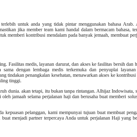
terlebih untuk anda yang tidak pintar menggunakan bahasa Arab. A
mastikan jika member team kami handal dalam bermacam bahasa, te
untuk memberi kontribusi mendalam pada banyak jemaah, membuat per
 Fasilitas medis, layanan darurat, dan akses ke fasilitas bersih dan h
erja sama dengan lembaga medis terkemuka dan penyuplai layanan
tang tindakan penangkalan kesehatan, menawarkan akses ke kontribusi
ing tinggi.
ruh dunia. akan tetapi, itu bukan tanpa rintangan. Alhijaz Indowisata, 
oleh jamaah selama perjalanan haji dan berusaha buat memberi solu
ada kepuasan pelanggan, kami mempunyai tujuan buat membuat peng
 buat menjadi partner terpercaya Anda untuk perjalanan Haji yang b