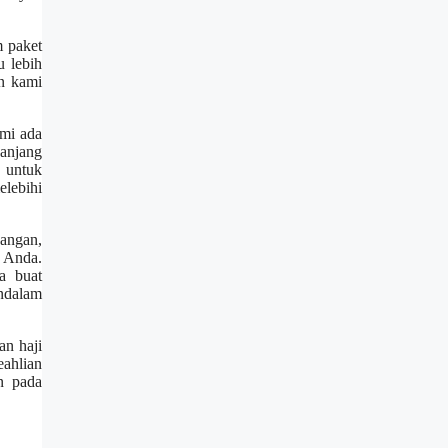
m paket
u lebih
an kami
ami ada
anjang
 untuk
lebihi
bangan,
 Anda.
a buat
endalam
an haji
ahlian
an pada