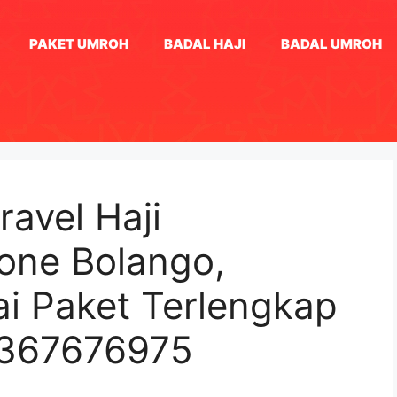
PAKET UMROH
BADAL HAJI
BADAL UMROH
ravel Haji
Bone Bolango,
ai Paket Terlengkap
1367676975