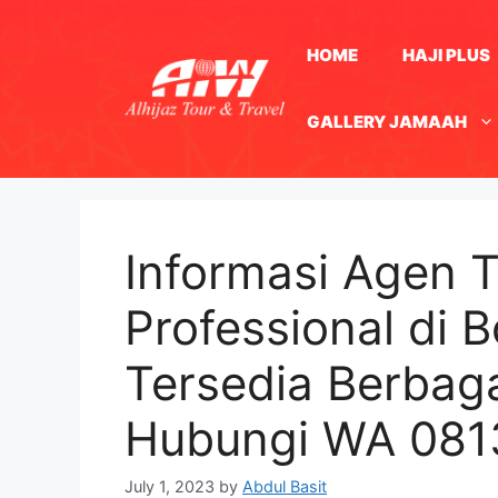
Skip
to
HOME
HAJI PLUS
content
GALLERY JAMAAH
Informasi Agen T
Professional di 
Tersedia Berbag
Hubungi WA 08
July 1, 2023
by
Abdul Basit