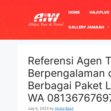
Skip
to
HOME
HAJI PLUS
content
GALLERY JAMAAH
Referensi Agen T
Berpengalaman d
Berbagai Paket 
WA 0813676769
July 6, 2023
by
Abdul Basit