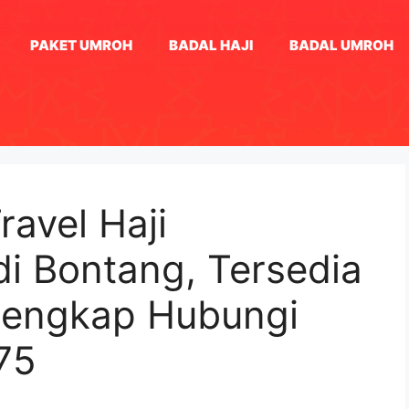
PAKET UMROH
BADAL HAJI
BADAL UMROH
ravel Haji
i Bontang, Tersedia
Lengkap Hubungi
75