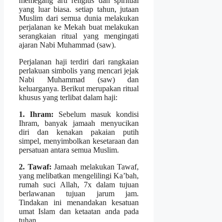
memegang arti religius dan spiritual
yang luar biasa. setiap tahun, jutaan
Muslim dari semua dunia melakukan
perjalanan ke Mekah buat melakukan
serangkaian ritual yang mengingati
ajaran Nabi Muhammad (saw).
Perjalanan haji terdiri dari rangkaian
perlakuan simbolis yang mencari jejak
Nabi Muhammad (saw) dan
keluarganya. Berikut merupakan ritual
khusus yang terlibat dalam haji:
1. Ihram:
Sebelum masuk kondisi
Ihram, banyak jamaah menyucikan
diri dan kenakan pakaian putih
simpel, menyimbolkan kesetaraan dan
persatuan antara semua Muslim.
2. Tawaf:
Jamaah melakukan Tawaf,
yang melibatkan mengelilingi Ka’bah,
rumah suci Allah, 7x dalam tujuan
berlawanan tujuan jarum jam.
Tindakan ini menandakan kesatuan
umat Islam dan ketaatan anda pada
tuhan.