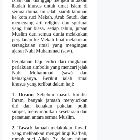
Islam dan dianggap menjadi tindakan
ibadah khusus untuk umat Islam di
semua dunia. Ini ialah ziarah tahunan
ke kota suci Mekah, Arab Saudi, dan
memegang arti religius dan spiritual
yang luar biasa. setiap tahun, jutaan
Muslim dari semua dunia melakukan
perjalanan ke Mekah buat melakukan
serangkaian ritual yang mengingati
ajaran Nabi Muhammad (saw).
Perjalanan haji terdiri dari rangkaian
perlakuan simbolis yang mencari jejak
Nabi Muhammad (saw) dan
keluarganya. Berikut ialah ritual
khusus yang terlibat dalam haji:
1. Ihram:
Sebelum masuk kondisi
Ihram, banyak jamaah menyucikan
diri dan kenakan pakaian putih
simpel, menyimbolkan kesetaraan dan
persatuan antara semua Muslim.
2. Tawaf:
Jamaah melakukan Tawaf,
yang melibatkan mengelilingi Ka’bah,
rumah suci Allah, 7x dalam tujuan