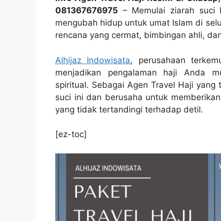
081367676975
– Memulai ziarah suci h
mengubah hidup untuk umat Islam di selu
rencana yang cermat, bimbingan ahli, da
Alhijaz Indowisata
, perusahaan terkemu
menjadikan pengalaman haji Anda mu
spiritual. Sebagai Agen Travel Haji yan
suci ini dan berusaha untuk memberikan 
yang tidak tertandingi terhadap detil.
[ez-toc]