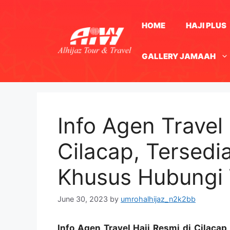
Skip
to
HOME
HAJI PLUS
content
GALLERY JAMAAH
Info Agen Travel 
Cilacap, Tersedi
Khusus Hubungi
June 30, 2023
by
umrohalhijaz_n2k2bb
Info Agen Travel Haji Resmi di Cilaca