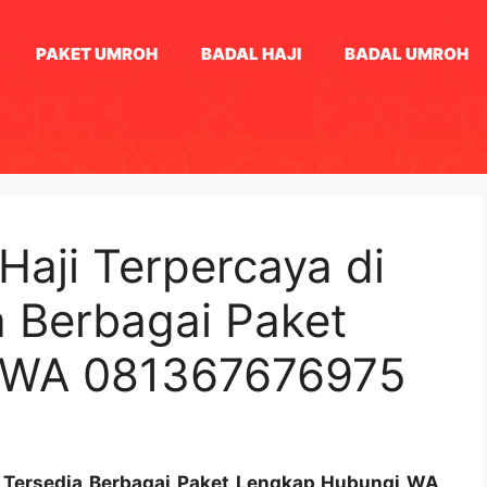
PAKET UMROH
BADAL HAJI
BADAL UMROH
Haji Terpercaya di
a Berbagai Paket
 WA 081367676975
p, Tersedia Berbagai Paket Lengkap Hubungi WA