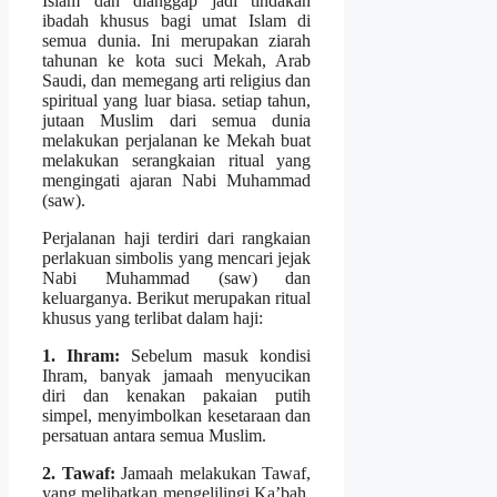
Islam dan dianggap jadi tindakan
ibadah khusus bagi umat Islam di
semua dunia. Ini merupakan ziarah
tahunan ke kota suci Mekah, Arab
Saudi, dan memegang arti religius dan
spiritual yang luar biasa. setiap tahun,
jutaan Muslim dari semua dunia
melakukan perjalanan ke Mekah buat
melakukan serangkaian ritual yang
mengingati ajaran Nabi Muhammad
(saw).
Perjalanan haji terdiri dari rangkaian
perlakuan simbolis yang mencari jejak
Nabi Muhammad (saw) dan
keluarganya. Berikut merupakan ritual
khusus yang terlibat dalam haji:
1. Ihram:
Sebelum masuk kondisi
Ihram, banyak jamaah menyucikan
diri dan kenakan pakaian putih
simpel, menyimbolkan kesetaraan dan
persatuan antara semua Muslim.
2. Tawaf:
Jamaah melakukan Tawaf,
yang melibatkan mengelilingi Ka’bah,