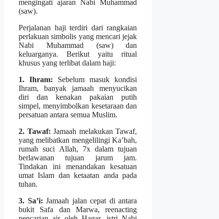
mengingati ajaran Nabi Muhammad
(saw).
Perjalanan haji terdiri dari rangkaian
perlakuan simbolis yang mencari jejak
Nabi Muhammad (saw) dan
keluarganya. Berikut yaitu ritual
khusus yang terlibat dalam haji:
1. Ihram:
Sebelum masuk kondisi
Ihram, banyak jamaah menyucikan
diri dan kenakan pakaian putih
simpel, menyimbolkan kesetaraan dan
persatuan antara semua Muslim.
2. Tawaf:
Jamaah melakukan Tawaf,
yang melibatkan mengelilingi Ka’bah,
rumah suci Allah, 7x dalam tujuan
berlawanan tujuan jarum jam.
Tindakan ini menandakan kesatuan
umat Islam dan ketaatan anda pada
tuhan.
3. Sa’i:
Jamaah jalan cepat di antara
bukit Safa dan Marwa, reenacting
pencarian air oleh Hagar, istri Nabi