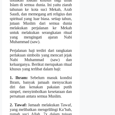
tindakan ibadah khusus bagi umat
Islam di semua dunia. Ini yaitu ziarah
tahunan ke kota suci Mekah, Arab
Saudi, dan memegang arti religius dan
spiritual yang luar biasa. setiap tahun,
jutaan Muslim dari semua dunia
melakukan perjalanan ke Mekah
untuk melakukan serangkaian ritual
yang mengingati ajaran Nabi
Muhammad (saw).
Perjalanan haji terdiri dari rangkaian
perlakuan simbolis yang mencari jejak
Nabi Muhammad (saw) dan
keluarganya. Berikut merupakan ritual
khusus yang terlibat dalam haji:
1. Ihram:
Sebelum masuk kondisi
Ihram, banyak jamaah menyucikan
diri dan kenakan pakaian putih
simpel, menyimbolkan kesetaraan dan
persatuan antara semua Muslim.
2. Tawaf:
Jamaah melakukan Tawaf,
yang melibatkan mengelilingi Ka’bah,
rumah suci Allah, 7x dalam tujuan