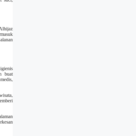
lhijaz
rmasuk
jalanan
igienis
n buat
 medis,
wisata,
emberi
alaman
erkesan