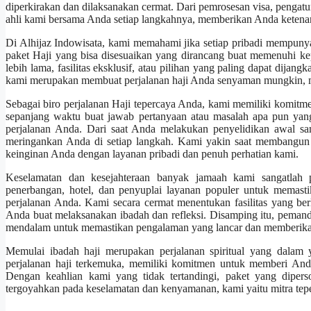
diperkirakan dan dilaksanakan cermat. Dari pemrosesan visa, pengatura
ahli kami bersama Anda setiap langkahnya, memberikan Anda ketena
Di Alhijaz Indowisata, kami memahami jika setiap pribadi mempunya
paket Haji yang bisa disesuaikan yang dirancang buat memenuhi ke
lebih lama, fasilitas eksklusif, atau pilihan yang paling dapat dija
kami merupakan membuat perjalanan haji Anda senyaman mungkin, m
Sebagai biro perjalanan Haji tepercaya Anda, kami memiliki komit
sepanjang waktu buat jawab pertanyaan atau masalah apa pun yan
perjalanan Anda. Dari saat Anda melakukan penyelidikan awal sa
meringankan Anda di setiap langkah. Kami yakin saat membangun 
keinginan Anda dengan layanan pribadi dan penuh perhatian kami.
Keselamatan dan kesejahteraan banyak jamaah kami sangatlah 
penerbangan, hotel, dan penyuplai layanan populer untuk mema
perjalanan Anda. Kami secara cermat menentukan fasilitas yang b
Anda buat melaksanakan ibadah dan refleksi. Disamping itu, pemand
mendalam untuk memastikan pengalaman yang lancar dan memberikan
Memulai ibadah haji merupakan perjalanan spiritual yang dalam 
perjalanan haji terkemuka, memiliki komitmen untuk memberi And
Dengan keahlian kami yang tidak tertandingi, paket yang diperso
tergoyahkan pada keselamatan dan kenyamanan, kami yaitu mitra tep