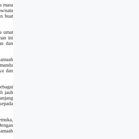
sa masa
wisata
an buat
ra umat
man ini
an dan
 jamaah
emandu
ya dan
sebagai
ih jauh
panjang
 kepada
emuka,
Dengan
 jamaah