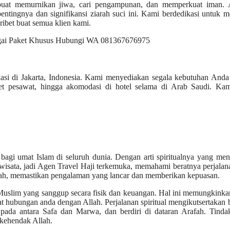
uat memurnikan jiwa, cari pengampunan, dan memperkuat iman. A
ntingnya dan signifikansi ziarah suci ini. Kami berdedikasi untuk 
ibet buat semua klien kami.
okasi di Jakarta, Indonesia. Kami menyediakan segala kebutuhan And
iket pesawat, hingga akomodasi di hotel selama di Arab Saudi. Kam
bagi umat Islam di seluruh dunia. Dengan arti spiritualnya yang me
dowisata, jadi Agen Travel Haji terkemuka, memahami beratnya perjalan
maah, memastikan pengalaman yang lancar dan memberikan kepuasan.
 Muslim yang sanggup secara fisik dan keuangan. Hal ini memungkink
 hubungan anda dengan Allah. Perjalanan spiritual mengikutsertakan
an pada antara Safa dan Marwa, dan berdiri di dataran Arafah. Tinda
 kehendak Allah.