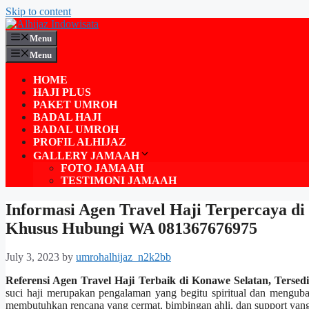
Skip to content
Menu
Menu
HOME
HAJI PLUS
PAKET UMROH
BADAL HAJI
BADAL UMROH
PROFIL ALHIJAZ
GALLERY JAMAAH
FOTO JAMAAH
TESTIMONI JAMAAH
Informasi Agen Travel Haji Terpercaya di
Khusus Hubungi WA 081367676975
July 3, 2023
by
umrohalhijaz_n2k2bb
Referensi Agen Travel Haji Terbaik di Konawe Selatan, Ters
suci haji merupakan pengalaman yang begitu spiritual dan menguba
membutuhkan rencana yang cermat, bimbingan ahli, dan support yang