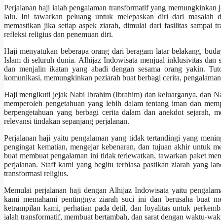
Perjalanan haji ialah pengalaman transformatif yang memungkinkan
lalu. Ini tawarkan peluang untuk melepaskan diri dari masalah 
memastikan jika setiap aspek ziarah, dimulai dari fasilitas sampai
refleksi religius dan penemuan diri.
Haji menyatukan beberapa orang dari beragam latar belakang, bud
Islam di seluruh dunia. Alhijaz Indowisata menjual inklusivitas d
dan menjalin ikatan yang abadi dengan sesama orang yakin. Tuto
komunikasi, memungkinkan peziarah buat berbagi cerita, pengalaman
Haji mengikuti jejak Nabi Ibrahim (Ibrahim) dan keluarganya, dan 
memperoleh pengetahuan yang lebih dalam tentang iman dan memp
berpengetahuan yang berbagi cerita dalam dan anekdot sejarah, 
relevansi tindakan sepanjang perjalanan.
Perjalanan haji yaitu pengalaman yang tidak tertandingi yang men
pengingat kematian, mengejar kebenaran, dan tujuan akhir untuk m
buat membuat pengalaman ini tidak terlewatkan, tawarkan paket menda
perjalanan. Staff kami yang begitu terbiasa pastikan ziarah yang 
transformasi religius.
Memulai perjalanan haji dengan Alhijaz Indowisata yaitu pengal
kami memahami pentingnya ziarah suci ini dan berusaha buat me
ketrampilan kami, perhatian pada detil, dan loyalitas untuk perkemb
ialah transformatif, membuat bertambah, dan sarat dengan waktu-wakt