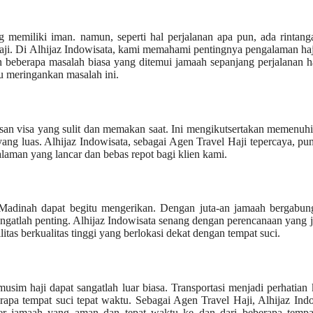
 memiliki iman. namun, seperti hal perjalanan apa pun, ada rintan
haji. Di Alhijaz Indowisata, kami memahami pentingnya pengalaman ha
n beberapa masalah biasa yang ditemui jamaah sepanjang perjalanan h
u meringankan masalah ini.
san visa yang sulit dan memakan saat. Ini mengikutsertakan memenuhi
ng luas. Alhijaz Indowisata, sebagai Agen Travel Haji tepercaya, pu
alaman yang lancar dan bebas repot bagi klien kami.
n Madinah dapat begitu mengerikan. Dengan juta-an jamaah bergabun
atlah penting. Alhijaz Indowisata senang dengan perencanaan yang j
itas berkualitas tinggi yang berlokasi dekat dengan tempat suci.
im haji dapat sangatlah luar biasa. Transportasi menjadi perhatian
pa tempat suci tepat waktu. Sebagai Agen Travel Haji, Alhijaz Ind
fer jamaah yang aman dan tepat waktu ke dan dari beberapa tempat