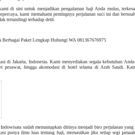
, kami di sini untuk menjadikan pengalaman haji Anda mulus, terkes
tepercaya, kami memahami pentingnya perjalanan suci ini dan berusa
k tertandingi terhadap detil.
okasi di Jakarta, Indonesia. Kami menyediakan segala kebutuhan And
iket pesawat, hingga akomodasi di hotel selama di Arab Saudi. Kam
z Indowisata sudah memantapkan dirinya menjadi biro perjalanan yang
kasi punya ilmu luas tentang haji, memastikan jika setiap segi jama