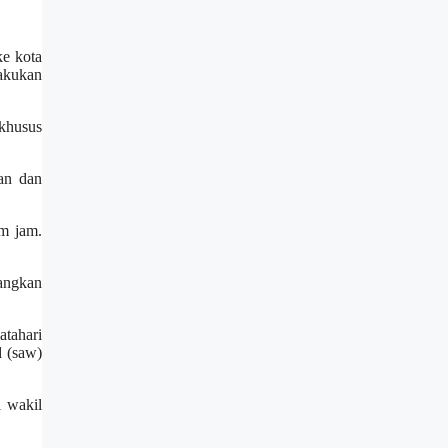
ke kota
lakukan
 khusus
an dan
m jam.
bangkan
tahari
d (saw)
i wakil