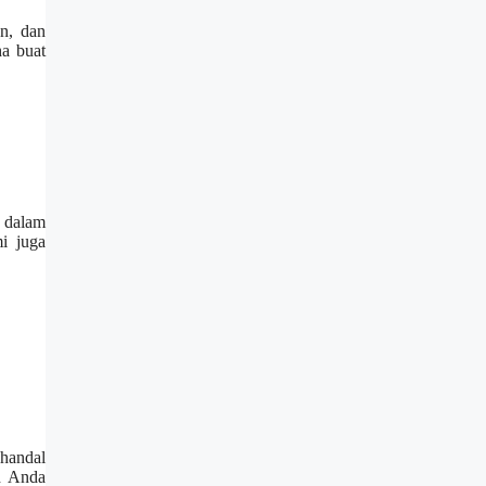
an, dan
ha buat
a dalam
i juga
 handal
ah Anda