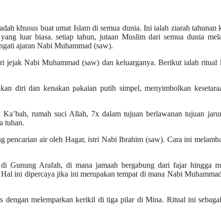
badah khusus buat umat Islam di semua dunia. Ini ialah ziarah tahunan 
 yang luar biasa. setiap tahun, jutaan Muslim dari semua dunia me
ingati ajaran Nabi Muhammad (saw).
cari jejak Nabi Muhammad (saw) dan keluarganya. Berikut ialah ritual
an diri dan kenakan pakaian putih simpel, menyimbolkan kesetara
Ka’bah, rumah suci Allah, 7x dalam tujuan berlawanan tujuan jaru
a tuhan.
g pencarian air oleh Hagar, istri Nabi Ibrahim (saw). Cara ini melam
n di Gunung Arafah, di mana jamaah bergabung dari fajar hingga ma
 Hal ini dipercaya jika ini merupakan tempat di mana Nabi Muhamma
s dengan melemparkan kerikil di tiga pilar di Mina. Ritual ini sebaga