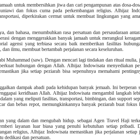
 jamaah untuk membersihkan jiwa dan cari pengampunan atas dosa-do
duniawi dan fokus cuma pada perkembangan religius. Alhijaz Indo
 transportasi, diperkirakan cermat untuk membuat lingkungan yang am
aya, dan bahasa, menumbuhkan rasa persatuan dan persaudaraan anta
an serasi dengan menggerakkan banyak jamaah untuk merangkul keraga
rial agensi yang terbiasa secara baik memberikan fasilitas hubung
, dan ilmu, membuat bertambah perjalanan secara keseluruhan.
Nabi Muhammad (saw). Dengan mencari lagi tindakan dan ritual mulia,
erkuat hubungan dengan Allah. Alhijaz Indowisata menyediakan p
memastikan jika setiap peziarah bisa sepenuhnya memahami pentingn
inggalkan dampak abadi pada kehidupan banyak jemaah. Ini berperan 
enggapai keridhaan Allah. Alhijaz Indowisata mengambil langkah leb
lam yang meliputi fasilitas, transportasi, bimbingan, dan support se
lancar dan bebas repot, memungkinkannya banyak peziarah buat fokus
aman yang dalam dan mengubah hidup. sebagai Agen Travel Haji terk
mberi layanan luar biasa yang penuhi kebutuhan setiap pribadi. 
angan religius, Alhijaz Indowisata memastikan jika perjalanan setiap
u dedikasi dan persatuan.