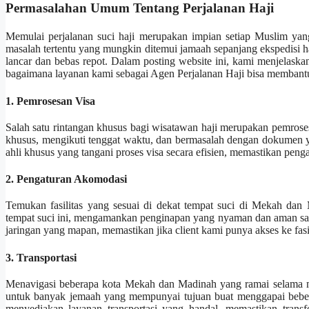
Permasalahan Umum Tentang Perjalanan Haji
Memulai perjalanan suci haji merupakan impian setiap Muslim yang
masalah tertentu yang mungkin ditemui jamaah sepanjang ekspedisi 
lancar dan bebas repot. Dalam posting website ini, kami menjelaska
bagaimana layanan kami sebagai Agen Perjalanan Haji bisa membant
1. Pemrosesan Visa
Salah satu rintangan khusus bagi wisatawan haji merupakan pemrose
khusus, mengikuti tenggat waktu, dan bermasalah dengan dokumen ya
ahli khusus yang tangani proses visa secara efisien, memastikan peng
2. Pengaturan Akomodasi
Temukan fasilitas yang sesuai di dekat tempat suci di Mekah da
tempat suci ini, mengamankan penginapan yang nyaman dan aman sang
jaringan yang mapan, memastikan jika client kami punya akses ke fasil
3. Transportasi
Menavigasi beberapa kota Mekah dan Madinah yang ramai selama mus
untuk banyak jemaah yang mempunyai tujuan buat menggapai bebera
menyediakan layanan transportasi yang handal, memastikan trans