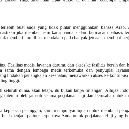
terlebih buat anda yang tidak pintar menggunakan bahasa Arab. A
mastikan jika member team kami handal dalam bermacam bahasa, te
untuk memberi kontribusi mendalam pada banyak jemaah, membuat per
 Fasilitas medis, layanan darurat, dan akses ke fasilitas bersih dan h
erja sama dengan lembaga medis terkemuka dan penyuplai layana
tang tindakan penangkalan kesehatan, menawarkan akses ke kontribusi
ing tinggi.
i seluruh dunia. akan tetapi, itu bukan tanpa rintangan. Alhijaz Indo
g ditemui oleh jamaah selama perjalanan haji dan berusaha untuk m
ada kepuasan pelanggan, kami mempunyai tujuan untuk membuat peng
 buat menjadi partner terpercaya Anda untuk perjalanan Haji yang b