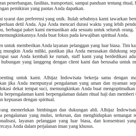
n penerbangan, fasilitas, transportasi, sampai panduan tentang ritual,
ngan pemikiran yang pantas Anda dapatkan.
i syarat dan preferensi yang unik. Itulah sebabnya kami tawarkan b
perluan detil Anda. Apa Anda mencari durasi waktu yang lebih pend
ngkau, berbagai paket kami memastikan ada sesuatu untuk seluruh orang.
emungkinkannya Anda buat fokus pada kewajiban spiritual Anda.
men untuk memberikan Anda layanan pelanggan yang luar biasa. Tim k
g mungkin Anda miliki, pastikan jika Anda merasakan didukung sep
mpai saat Anda kembali ke rumah, staff kami yang berdedikasi ada
hubungan yang langgeng dengan client kami dan berusaha untuk me
penting untuk kami. Alhijaz Indowisata bekerja sama dengan ma
stikan jika Anda mempunyai pengalaman yang aman dan nyaman sep
erlokasi dekat tempat suci, memungkinkan Anda buat mengoptimalkan
u berpengalaman kami berpengalaman dalam ritual haji dan memberi t
 kepuasan dengan spiritual.
yang memerlukan bimbingan dan dukungan ahli. Alhijaz Indowisata
a pengalaman yang mulus, terkesan, dan menghidupkan semangat rel
nalisasi, layanan pelanggan yang luar biasa, dan konsentrasi yang
ercaya Anda dalam perjalanan iman yang khusus.