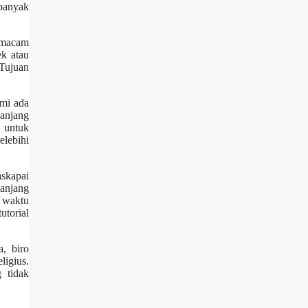
 banyak
ermacam
ek atau
 Tujuan
ami ada
anjang
 untuk
lebihi
skapai
anjang
 waktu
utorial
, biro
igius.
 tidak