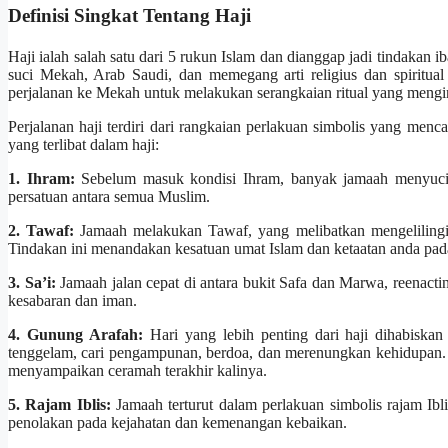
Definisi Singkat Tentang Haji
Haji ialah salah satu dari 5 rukun Islam dan dianggap jadi tindakan i
suci Mekah, Arab Saudi, dan memegang arti religius dan spiritual
perjalanan ke Mekah untuk melakukan serangkaian ritual yang meng
Perjalanan haji terdiri dari rangkaian perlakuan simbolis yang men
yang terlibat dalam haji:
1. Ihram:
Sebelum masuk kondisi Ihram, banyak jamaah menyucik
persatuan antara semua Muslim.
2. Tawaf:
Jamaah melakukan Tawaf, yang melibatkan mengelilingi 
Tindakan ini menandakan kesatuan umat Islam dan ketaatan anda pad
3. Sa’i:
Jamaah jalan cepat di antara bukit Safa dan Marwa, reenactin
kesabaran dan iman.
4. Gunung Arafah:
Hari yang lebih penting dari haji dihabiska
tenggelam, cari pengampunan, berdoa, dan merenungkan kehidupan.
menyampaikan ceramah terakhir kalinya.
5. Rajam Iblis:
Jamaah terturut dalam perlakuan simbolis rajam Ibli
penolakan pada kejahatan dan kemenangan kebaikan.