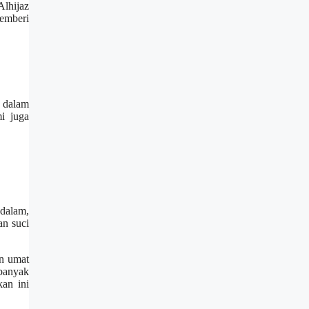
lhijaz
memberi
a dalam
i juga
ndalam,
an suci
an umat
 banyak
kan ini