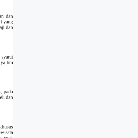
gan dan
ji yang
aji dan
 syarat
nya tim
g pada
eli dan
 khusus
owisata
 suci,