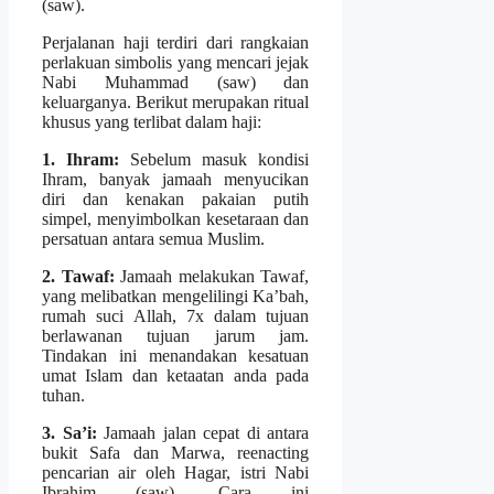
(saw).
Perjalanan haji terdiri dari rangkaian
perlakuan simbolis yang mencari jejak
Nabi Muhammad (saw) dan
keluarganya. Berikut merupakan ritual
khusus yang terlibat dalam haji:
1. Ihram:
Sebelum masuk kondisi
Ihram, banyak jamaah menyucikan
diri dan kenakan pakaian putih
simpel, menyimbolkan kesetaraan dan
persatuan antara semua Muslim.
2. Tawaf:
Jamaah melakukan Tawaf,
yang melibatkan mengelilingi Ka’bah,
rumah suci Allah, 7x dalam tujuan
berlawanan tujuan jarum jam.
Tindakan ini menandakan kesatuan
umat Islam dan ketaatan anda pada
tuhan.
3. Sa’i:
Jamaah jalan cepat di antara
bukit Safa dan Marwa, reenacting
pencarian air oleh Hagar, istri Nabi
Ibrahim (saw). Cara ini