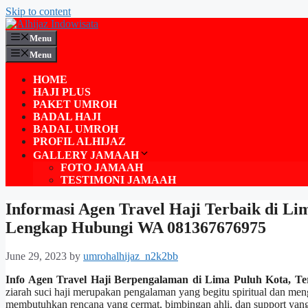
Skip to content
Menu
Menu
HOME
HAJI PLUS
PAKET UMROH
BADAL HAJI
BADAL UMROH
PROFIL ALHIJAZ
GALLERY JAMAAH
FOTO JAMAAH
TESTIMONI JAMAAH
Informasi Agen Travel Haji Terbaik di Li
Lengkap Hubungi WA 081367676975
June 29, 2023
by
umrohalhijaz_n2k2bb
Info Agen Travel Haji Berpengalaman di Lima Puluh Kota, T
ziarah suci haji merupakan pengalaman yang begitu spiritual dan men
membutuhkan rencana yang cermat, bimbingan ahli, dan support yang