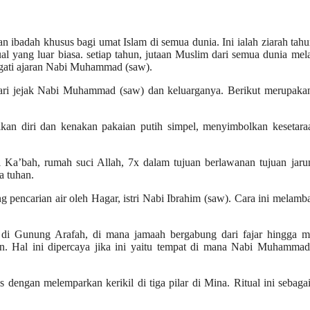
an ibadah khusus bagi umat Islam di semua dunia. Ini ialah ziarah tah
ual yang luar biasa. setiap tahun, jutaan Muslim dari semua dunia me
ngati ajaran Nabi Muhammad (saw).
ncari jejak Nabi Muhammad (saw) dan keluarganya. Berikut merupakan
an diri dan kenakan pakaian putih simpel, menyimbolkan kesetara
Ka’bah, rumah suci Allah, 7x dalam tujuan berlawanan tujuan jaru
a tuhan.
g pencarian air oleh Hagar, istri Nabi Ibrahim (saw). Cara ini melam
n di Gunung Arafah, di mana jamaah bergabung dari fajar hingga ma
. Hal ini dipercaya jika ini yaitu tempat di mana Nabi Muhammad
s dengan melemparkan kerikil di tiga pilar di Mina. Ritual ini sebaga