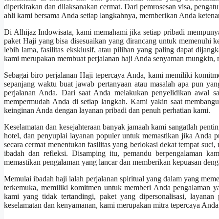
diperkirakan dan dilaksanakan cermat. Dari pemrosesan visa, pengatura
ahli kami bersama Anda setiap langkahnya, memberikan Anda ketena
Di Alhijaz Indowisata, kami memahami jika setiap pribadi mempunya
paket Haji yang bisa disesuaikan yang dirancang untuk memenuhi k
lebih lama, fasilitas eksklusif, atau pilihan yang paling dapat dija
kami merupakan membuat perjalanan haji Anda senyaman mungkin, m
Sebagai biro perjalanan Haji tepercaya Anda, kami memiliki komit
sepanjang waktu buat jawab pertanyaan atau masalah apa pun yan
perjalanan Anda. Dari saat Anda melakukan penyelidikan awal sa
mempermudah Anda di setiap langkah. Kami yakin saat membangun
keinginan Anda dengan layanan pribadi dan penuh perhatian kami.
Keselamatan dan kesejahteraan banyak jamaah kami sangatlah pentin
hotel, dan penyuplai layanan populer untuk memastikan jika And
secara cermat menentukan fasilitas yang berlokasi dekat tempat s
ibadah dan refleksi. Disamping itu, pemandu berpengalaman kam
memastikan pengalaman yang lancar dan memberikan kepuasan dengan
Memulai ibadah haji ialah perjalanan spiritual yang dalam yang meme
terkemuka, memiliki komitmen untuk memberi Anda pengalaman yan
kami yang tidak tertandingi, paket yang dipersonalisasi, layana
keselamatan dan kenyamanan, kami merupakan mitra tepercaya Anda 