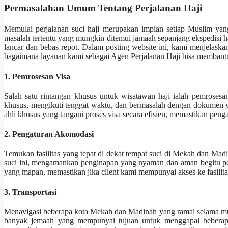
Permasalahan Umum Tentang Perjalanan Haji
Memulai perjalanan suci haji merupakan impian setiap Muslim yang
masalah tertentu yang mungkin ditemui jamaah sepanjang ekspedisi 
lancar dan bebas repot. Dalam posting website ini, kami menjelaska
bagaimana layanan kami sebagai Agen Perjalanan Haji bisa membant
1. Pemrosesan Visa
Salah satu rintangan khusus untuk wisatawan haji ialah pemrosesa
khusus, mengikuti tenggat waktu, dan bermasalah dengan dokumen ya
ahli khusus yang tangani proses visa secara efisien, memastikan peng
2. Pengaturan Akomodasi
Temukan fasilitas yang tepat di dekat tempat suci di Mekah dan Ma
suci ini, mengamankan penginapan yang nyaman dan aman begitu pen
yang mapan, memastikan jika client kami mempunyai akses ke fasilitas
3. Transportasi
Menavigasi beberapa kota Mekah dan Madinah yang ramai selama musim
banyak jemaah yang mempunyai tujuan untuk menggapai beberapa 