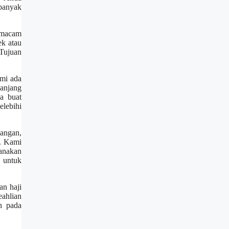
 banyak
ermacam
ek atau
 Tujuan
ami ada
anjang
a buat
lebihi
bangan,
. Kami
sanakan
 untuk
an haji
ahlian
an pada