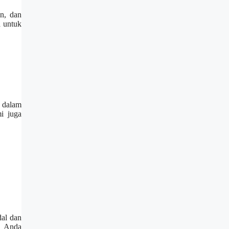
an, dan
a untuk
a dalam
i juga
dal dan
ah Anda