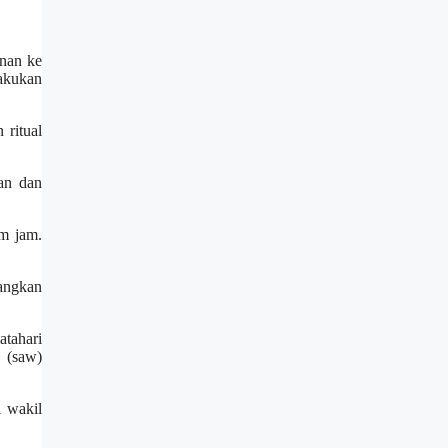
unan ke
lakukan
 ritual
an dan
m jam.
bangkan
tahari
 (saw)
i wakil