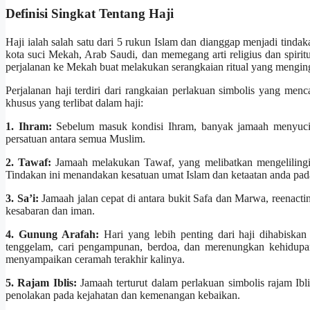
Definisi Singkat Tentang Haji
Haji ialah salah satu dari 5 rukun Islam dan dianggap menjadi tindak
kota suci Mekah, Arab Saudi, dan memegang arti religius dan spirit
perjalanan ke Mekah buat melakukan serangkaian ritual yang mengi
Perjalanan haji terdiri dari rangkaian perlakuan simbolis yang me
khusus yang terlibat dalam haji:
1. Ihram:
Sebelum masuk kondisi Ihram, banyak jamaah menyucik
persatuan antara semua Muslim.
2. Tawaf:
Jamaah melakukan Tawaf, yang melibatkan mengelilingi 
Tindakan ini menandakan kesatuan umat Islam dan ketaatan anda pad
3. Sa’i:
Jamaah jalan cepat di antara bukit Safa dan Marwa, reenactin
kesabaran dan iman.
4. Gunung Arafah:
Hari yang lebih penting dari haji dihabiska
tenggelam, cari pengampunan, berdoa, dan merenungkan kehidupan
menyampaikan ceramah terakhir kalinya.
5. Rajam Iblis:
Jamaah terturut dalam perlakuan simbolis rajam Ibli
penolakan pada kejahatan dan kemenangan kebaikan.