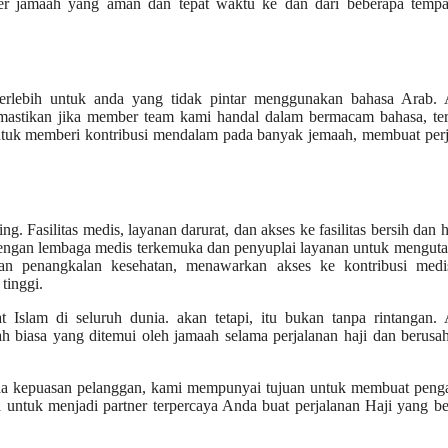
fer jamaah yang aman dan tepat waktu ke dan dari beberapa tempat
rlebih untuk anda yang tidak pintar menggunakan bahasa Arab. A
mastikan jika member team kami handal dalam bermacam bahasa, te
untuk memberi kontribusi mendalam pada banyak jemaah, membuat per
 Fasilitas medis, layanan darurat, dan akses ke fasilitas bersih dan h
a dengan lembaga medis terkemuka dan penyuplai layanan untuk mengu
akan penangkalan kesehatan, menawarkan akses ke kontribusi medi
tinggi.
 Islam di seluruh dunia. akan tetapi, itu bukan tanpa rintangan. 
 biasa yang ditemui oleh jamaah selama perjalanan haji dan berusa
ada kepuasan pelanggan, kami mempunyai tujuan untuk membuat peng
 untuk menjadi partner terpercaya Anda buat perjalanan Haji yang b