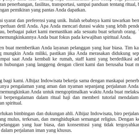
n penerbangan, fasilitas, transportasi, sampai panduan tentang ritual,
ngan pemikiran yang pantas Anda dapatkan.
i syarat dan preferensi yang unik. Itulah sebabnya kami tawarkan b
eperluan detil Anda. Apa Anda mencari durasi waktu yang lebih pend
ngkau, berbagai paket kami memastikan ada sesuatu buat seluruh orang.
emungkinkannya Anda buat fokus pada kewajiban spiritual Anda.
men buat memberikan Anda layanan pelanggan yang luar biasa. Tim k
g mungkin Anda miliki, pastikan jika Anda merasakan didukung sep
mpai saat Anda kembali ke rumah, staff kami yang berdedikasi ad
 hubungan yang langgeng dengan client kami dan berusaha buat me
g bagi kami. Alhijaz Indowisata bekerja sama dengan maskapai pener
a punya pengalaman yang aman dan nyaman sepanjang perjalanan Anda
uci, memungkinkan Anda untuk mengoptimalkan waktu Anda buat melak
i berpengalaman dalam ritual haji dan memberi tutorial mendalam
 spiritual.
rlukan bimbingan dan dukungan ahli. Alhijaz Indowisata, biro perjalan
g mulus, terkesan, dan menghidupkan semangat religius. Dengan ke
n pelanggan yang luar biasa, dan konsentrasi yang tidak tergoyahk
dalam perjalanan iman yang khusus.