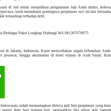
, kami di sini untuk menjadikan pengalaman haji Anda mulus, terkes
epercaya, kami memahami pentingnya perjalanan suci ini dan berusah
k tertandingi terhadap detil.
okasi di Jakarta, Indonesia. Kami menyediakan segala kebutuhan And
iket pesawat, hingga akomodasi di hotel selama di Arab Saudi. Kam
z Indowisata sudah memantapkan dirinya jadi biro perjalanan yang han
si punya ilmu luas tentang haji, memastikan jika setiap segi jama