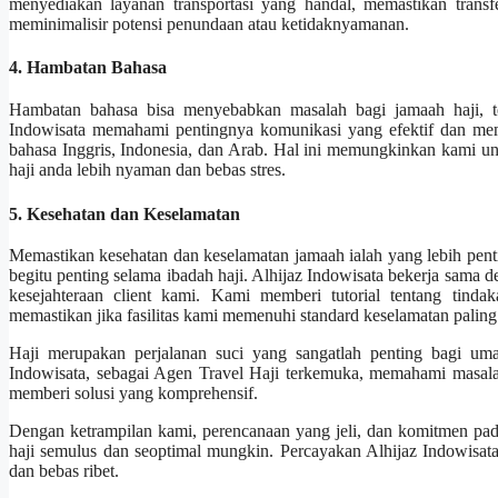
menyediakan layanan transportasi yang handal, memastikan trans
meminimalisir potensi penundaan atau ketidaknyamanan.
4. Hambatan Bahasa
Hambatan bahasa bisa menyebabkan masalah bagi jamaah haji, te
Indowisata memahami pentingnya komunikasi yang efektif dan me
bahasa Inggris, Indonesia, dan Arab. Hal ini memungkinkan kami 
haji anda lebih nyaman dan bebas stres.
5. Kesehatan dan Keselamatan
Memastikan kesehatan dan keselamatan jamaah ialah yang lebih penting.
begitu penting selama ibadah haji. Alhijaz Indowisata bekerja sam
kesejahteraan client kami. Kami memberi tutorial tentang tind
memastikan jika fasilitas kami memenuhi standard keselamatan paling 
Haji merupakan perjalanan suci yang sangatlah penting bagi umat
Indowisata, sebagai Agen Travel Haji terkemuka, memahami masalah
memberi solusi yang komprehensif.
Dengan ketrampilan kami, perencanaan yang jeli, dan komitmen p
haji semulus dan seoptimal mungkin. Percayakan Alhijaz Indowisata
dan bebas ribet.