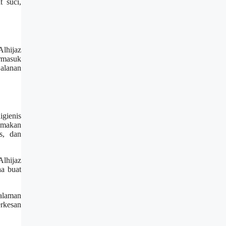
 suci,
lhijaz
rmasuk
jalanan
igienis
tamakan
s, dan
Alhijaz
ha buat
alaman
erkesan