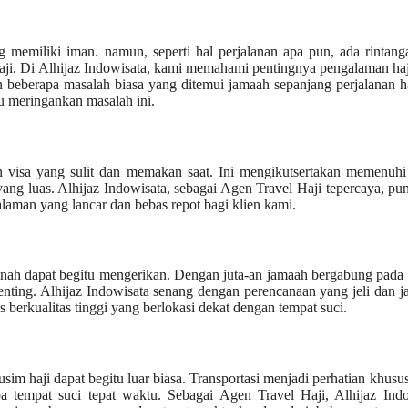
 memiliki iman. namun, seperti hal perjalanan apa pun, ada rintan
haji. Di Alhijaz Indowisata, kami memahami pentingnya pengalaman ha
n beberapa masalah biasa yang ditemui jamaah sepanjang perjalanan h
u meringankan masalah ini.
n visa yang sulit dan memakan saat. Ini mengikutsertakan memenuhi
ng luas. Alhijaz Indowisata, sebagai Agen Travel Haji tepercaya, pu
alaman yang lancar dan bebas repot bagi klien kami.
dinah dapat begitu mengerikan. Dengan juta-an jamaah bergabung pada
ting. Alhijaz Indowisata senang dengan perencanaan yang jeli dan j
 berkualitas tinggi yang berlokasi dekat dengan tempat suci.
 haji dapat begitu luar biasa. Transportasi menjadi perhatian khusu
tempat suci tepat waktu. Sebagai Agen Travel Haji, Alhijaz Indo