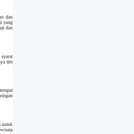
gan dan
ji yang
aji dan
 syarat
nya tim
 tempat
aringan
s untuk
wisata