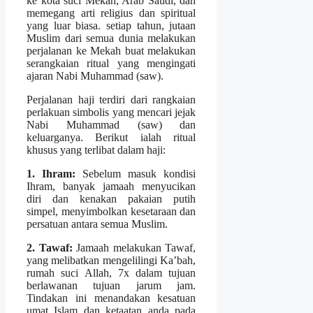
ke kota suci Mekah, Arab Saudi, dan
memegang arti religius dan spiritual
yang luar biasa. setiap tahun, jutaan
Muslim dari semua dunia melakukan
perjalanan ke Mekah buat melakukan
serangkaian ritual yang mengingati
ajaran Nabi Muhammad (saw).
Perjalanan haji terdiri dari rangkaian
perlakuan simbolis yang mencari jejak
Nabi Muhammad (saw) dan
keluarganya. Berikut ialah ritual
khusus yang terlibat dalam haji:
1. Ihram:
Sebelum masuk kondisi
Ihram, banyak jamaah menyucikan
diri dan kenakan pakaian putih
simpel, menyimbolkan kesetaraan dan
persatuan antara semua Muslim.
2. Tawaf:
Jamaah melakukan Tawaf,
yang melibatkan mengelilingi Ka’bah,
rumah suci Allah, 7x dalam tujuan
berlawanan tujuan jarum jam.
Tindakan ini menandakan kesatuan
umat Islam dan ketaatan anda pada