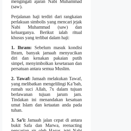
mengingati ajaran Nabi Muhammad
(saw).
Perjalanan haji terdiri dari rangkaian
perlakuan simbolis yang mencari jejak
Nabi Muhammad (saw) dan
keluarganya. Berikut ialah ritual
khusus yang terlibat dalam haji:
1. Ihram:
Sebelum masuk kondisi
Ihram, banyak jamaah menyucikan
diri dan kenakan pakaian putih
simpel, menyimbolkan kesetaraan dan
persatuan antara semua Muslim.
2. Tawaf:
Jamaah melakukan Tawaf,
yang melibatkan mengelilingi Ka’bah,
rumah suci Allah, 7x dalam tujuan
berlawanan tujuan jarum jam.
Tindakan ini menandakan kesatuan
umat Islam dan ketaatan anda pada
tuhan.
3. Sa’i:
Jamaah jalan cepat di antara
bukit Safa dan Marwa, reenacting
pencarian air oleh Hagar, istri Nabi