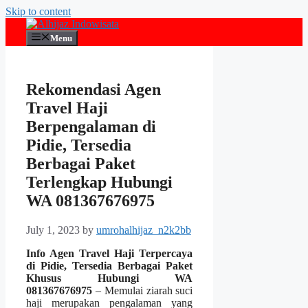
Skip to content
Menu
Rekomendasi Agen
Travel Haji
Berpengalaman di
Pidie, Tersedia
Berbagai Paket
Terlengkap Hubungi
WA 081367676975
July 1, 2023
by
umrohalhijaz_n2k2bb
Info Agen Travel Haji Terpercaya
di Pidie, Tersedia Berbagai Paket
Khusus Hubungi WA
081367676975
– Memulai ziarah suci
haji merupakan pengalaman yang