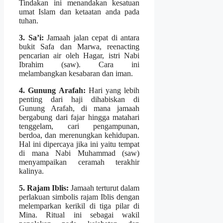
Tindakan ini menandakan kesatuan
umat Islam dan ketaatan anda pada
tuhan.
3. Sa’i:
Jamaah jalan cepat di antara
bukit Safa dan Marwa, reenacting
pencarian air oleh Hagar, istri Nabi
Ibrahim (saw). Cara ini
melambangkan kesabaran dan iman.
4. Gunung Arafah:
Hari yang lebih
penting dari haji dihabiskan di
Gunung Arafah, di mana jamaah
bergabung dari fajar hingga matahari
tenggelam, cari pengampunan,
berdoa, dan merenungkan kehidupan.
Hal ini dipercaya jika ini yaitu tempat
di mana Nabi Muhammad (saw)
menyampaikan ceramah terakhir
kalinya.
5. Rajam Iblis:
Jamaah terturut dalam
perlakuan simbolis rajam Iblis dengan
melemparkan kerikil di tiga pilar di
Mina. Ritual ini sebagai wakil