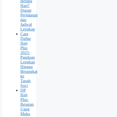
Berapa
Hari?
Durasi
Perjalanan
dan
Jadwal
Lengkap
Cara
Daftar
Haji
Plus
2025:
Panduan
Lengkap
Hingga
Berangkat
ke
Tanah
Suci
DP
Haji
Plus:
Besaran
Uang
Muka