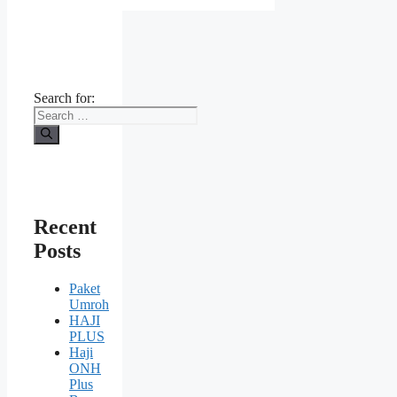
Search for:
Recent
Posts
Paket
Umroh
HAJI
PLUS
Haji
ONH
Plus