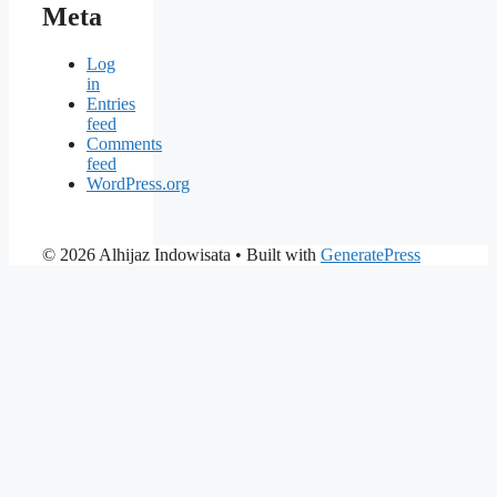
Meta
Log
in
Entries
feed
Comments
feed
WordPress.org
© 2026 Alhijaz Indowisata
• Built with
GeneratePress