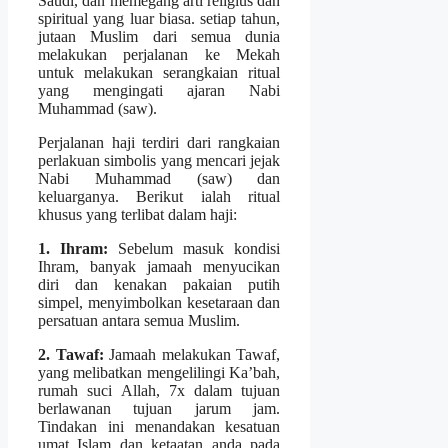
Saudi, dan memegang arti religius dan
spiritual yang luar biasa. setiap tahun,
jutaan Muslim dari semua dunia
melakukan perjalanan ke Mekah
untuk melakukan serangkaian ritual
yang mengingati ajaran Nabi
Muhammad (saw).
Perjalanan haji terdiri dari rangkaian
perlakuan simbolis yang mencari jejak
Nabi Muhammad (saw) dan
keluarganya. Berikut ialah ritual
khusus yang terlibat dalam haji:
1. Ihram:
Sebelum masuk kondisi
Ihram, banyak jamaah menyucikan
diri dan kenakan pakaian putih
simpel, menyimbolkan kesetaraan dan
persatuan antara semua Muslim.
2. Tawaf:
Jamaah melakukan Tawaf,
yang melibatkan mengelilingi Ka’bah,
rumah suci Allah, 7x dalam tujuan
berlawanan tujuan jarum jam.
Tindakan ini menandakan kesatuan
umat Islam dan ketaatan anda pada