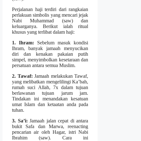
Perjalanan haji terdiri dari rangkaian
perlakuan simbolis yang mencari jejak
Nabi Muhammad (saw) dan
keluarganya. Berikut ialah ritual
khusus yang terlibat dalam haji:
1. Ihram:
Sebelum masuk kondisi
Ihram, banyak jamaah menyucikan
diri dan kenakan pakaian putih
simpel, menyimbolkan kesetaraan dan
persatuan antara semua Muslim.
2. Tawaf:
Jamaah melakukan Tawaf,
yang melibatkan mengelilingi Ka’bah,
rumah suci Allah, 7x dalam tujuan
berlawanan tujuan jarum jam.
Tindakan ini menandakan kesatuan
umat Islam dan ketaatan anda pada
tuhan.
3. Sa’i:
Jamaah jalan cepat di antara
bukit Safa dan Marwa, reenacting
pencarian air oleh Hagar, istri Nabi
Ibrahim (saw). Cara ini