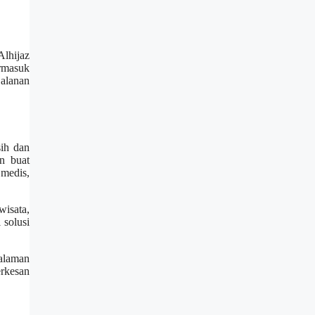
lhijaz
rmasuk
alanan
sih dan
n buat
 medis,
wisata,
 solusi
alaman
erkesan