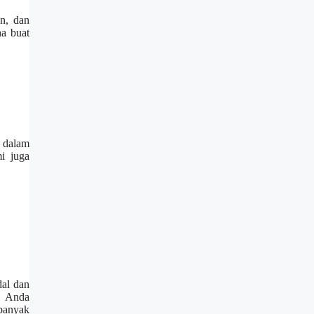
an, dan
ha buat
a dalam
i juga
dal dan
ah Anda
 banyak