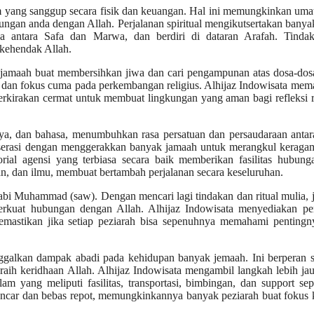
im yang sanggup secara fisik dan keuangan. Hal ini memungkinkan uma
gan anda dengan Allah. Perjalanan spiritual mengikutsertakan banyak
ada antara Safa dan Marwa, dan berdiri di dataran Arafah. Tindak
 kehendak Allah.
n jamaah buat membersihkan jiwa dan cari pengampunan atas dosa-do
wi dan fokus cuma pada perkembangan religius. Alhijaz Indowisata mem
 diperkirakan cermat untuk membuat lingkungan yang aman bagi refleksi r
aya, dan bahasa, menumbuhkan rasa persatuan dan persaudaraan anta
an serasi dengan menggerakkan banyak jamaah untuk merangkul keraga
rial agensi yang terbiasa secara baik memberikan fasilitas hubung
n, dan ilmu, membuat bertambah perjalanan secara keseluruhan.
Nabi Muhammad (saw). Dengan mencari lagi tindakan dan ritual mulia,
rkuat hubungan dengan Allah. Alhijaz Indowisata menyediakan p
memastikan jika setiap peziarah bisa sepenuhnya memahami pentingn
inggalkan dampak abadi pada kehidupan banyak jemaah. Ini berperan 
raih keridhaan Allah. Alhijaz Indowisata mengambil langkah lebih ja
m yang meliputi fasilitas, transportasi, bimbingan, dan support se
g lancar dan bebas repot, memungkinkannya banyak peziarah buat fokus