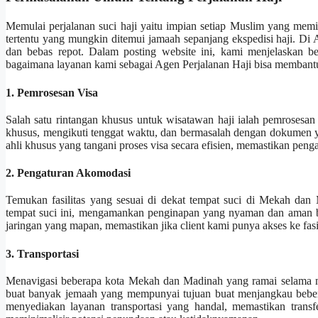
Memulai perjalanan suci haji yaitu impian setiap Muslim yang memil
tertentu yang mungkin ditemui jamaah sepanjang ekspedisi haji. Di
dan bebas repot. Dalam posting website ini, kami menjelaskan b
bagaimana layanan kami sebagai Agen Perjalanan Haji bisa membant
1. Pemrosesan Visa
Salah satu rintangan khusus untuk wisatawan haji ialah pemrosesan
khusus, mengikuti tenggat waktu, dan bermasalah dengan dokumen ya
ahli khusus yang tangani proses visa secara efisien, memastikan peng
2. Pengaturan Akomodasi
Temukan fasilitas yang sesuai di dekat tempat suci di Mekah da
tempat suci ini, mengamankan penginapan yang nyaman dan aman be
jaringan yang mapan, memastikan jika client kami punya akses ke fasil
3. Transportasi
Menavigasi beberapa kota Mekah dan Madinah yang ramai selama mus
buat banyak jemaah yang mempunyai tujuan buat menjangkau bebera
menyediakan layanan transportasi yang handal, memastikan trans