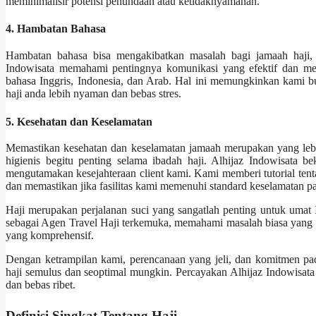
meminimalisir potensi penundaan atau ketidaknyamanan.
4. Hambatan Bahasa
Hambatan bahasa bisa mengakibatkan masalah bagi jamaah haji, 
Indowisata memahami pentingnya komunikasi yang efektif dan me
bahasa Inggris, Indonesia, dan Arab. Hal ini memungkinkan kami 
haji anda lebih nyaman dan bebas stres.
5. Kesehatan dan Keselamatan
Memastikan kesehatan dan keselamatan jamaah merupakan yang lebih p
higienis begitu penting selama ibadah haji. Alhijaz Indowisata
mengutamakan kesejahteraan client kami. Kami memberi tutorial ten
dan memastikan jika fasilitas kami memenuhi standard keselamatan pal
Haji merupakan perjalanan suci yang sangatlah penting untuk umat Is
sebagai Agen Travel Haji terkemuka, memahami masalah biasa yang d
yang komprehensif.
Dengan ketrampilan kami, perencanaan yang jeli, dan komitmen p
haji semulus dan seoptimal mungkin. Percayakan Alhijaz Indowisata
dan bebas ribet.
Definisi Singkat Tentang Haji