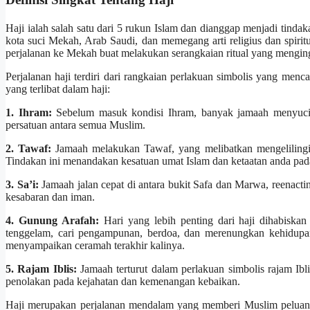
Haji ialah salah satu dari 5 rukun Islam dan dianggap menjadi tindak
kota suci Mekah, Arab Saudi, dan memegang arti religius dan spirit
perjalanan ke Mekah buat melakukan serangkaian ritual yang mengi
Perjalanan haji terdiri dari rangkaian perlakuan simbolis yang men
yang terlibat dalam haji:
1. Ihram:
Sebelum masuk kondisi Ihram, banyak jamaah menyucik
persatuan antara semua Muslim.
2. Tawaf:
Jamaah melakukan Tawaf, yang melibatkan mengelilingi 
Tindakan ini menandakan kesatuan umat Islam dan ketaatan anda pad
3. Sa’i:
Jamaah jalan cepat di antara bukit Safa dan Marwa, reenactin
kesabaran dan iman.
4. Gunung Arafah:
Hari yang lebih penting dari haji dihabiska
tenggelam, cari pengampunan, berdoa, dan merenungkan kehidupan
menyampaikan ceramah terakhir kalinya.
5. Rajam Iblis:
Jamaah terturut dalam perlakuan simbolis rajam Ibli
penolakan pada kejahatan dan kemenangan kebaikan.
Haji merupakan perjalanan mendalam yang memberi Muslim peluang