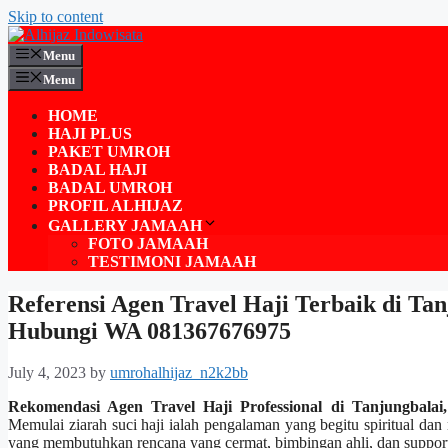
Skip to content
Menu
Menu
HOME
HAJI PLUS
PAKET UMROH
BADAL HAJI
BADAL UMROH
PROFIL ALHIJAZ
GALLERY JAMAAH
FOTO JAMAAH
TESTIMONI JAMAAH
Referensi Agen Travel Haji Terbaik di Ta
Hubungi WA 081367676975
July 4, 2023
by
umrohalhijaz_n2k2bb
Rekomendasi Agen Travel Haji Professional di Tanjungbala
Memulai ziarah suci haji ialah pengalaman yang begitu spiritual da
yang membutuhkan rencana yang cermat, bimbingan ahli, dan support