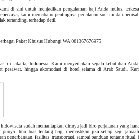
, kami di sini untuk menjadikan pengalaman haji Anda mulus, terkes
tepercaya, kami memahami pentingnya perjalanan suci ini dan berusa
k tertandingi terhadap detil.
okasi di Jakarta, Indonesia. Kami menyediakan segala kebutuhan And
iket pesawat, hingga akomodasi di hotel selama di Arab Saudi. Kam
z Indowisata sudah memantapkan dirinya jadi biro perjalanan yang han
si punya ilmu luas tentang haji, memastikan jika setiap segi jama
n penerbangan, fasilitas, transportasi, sampai panduan tentang ritual,