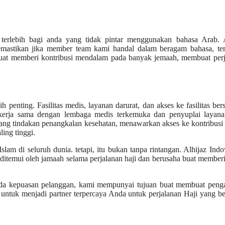
terlebih bagi anda yang tidak pintar menggunakan bahasa Arab. A
mastikan jika member team kami handal dalam beragam bahasa, te
buat memberi kontribusi mendalam pada banyak jemaah, membuat perj
enting. Fasilitas medis, layanan darurat, dan akses ke fasilitas ber
 bekerja sama dengan lembaga medis terkemuka dan penyuplai layana
tang tindakan penangkalan kesehatan, menawarkan akses ke kontribusi
ing tinggi.
lam di seluruh dunia. tetapi, itu bukan tanpa rintangan. Alhijaz Indo
itemui oleh jamaah selama perjalanan haji dan berusaha buat memberi
ada kepuasan pelanggan, kami mempunyai tujuan buat membuat peng
 untuk menjadi partner terpercaya Anda untuk perjalanan Haji yang b