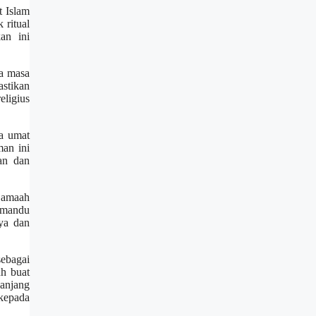
t Islam
 ritual
an ini
sa masa
astikan
eligius
ra umat
man ini
an dan
 jamaah
emandu
ya dan
sebagai
uh buat
panjang
 kepada