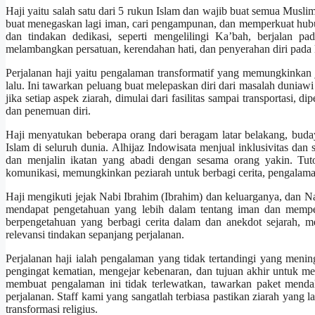
Haji yaitu salah satu dari 5 rukun Islam dan wajib buat semua Musl
buat menegaskan lagi iman, cari pengampunan, dan memperkuat hubun
dan tindakan dedikasi, seperti mengelilingi Ka’bah, berjalan p
melambangkan persatuan, kerendahan hati, dan penyerahan diri pada
Perjalanan haji yaitu pengalaman transformatif yang memungkinka
lalu. Ini tawarkan peluang buat melepaskan diri dari masalah dunia
jika setiap aspek ziarah, dimulai dari fasilitas sampai transportasi,
dan penemuan diri.
Haji menyatukan beberapa orang dari beragam latar belakang, bud
Islam di seluruh dunia. Alhijaz Indowisata menjual inklusivitas d
dan menjalin ikatan yang abadi dengan sesama orang yakin. Tuto
komunikasi, memungkinkan peziarah untuk berbagi cerita, pengalama
Haji mengikuti jejak Nabi Ibrahim (Ibrahim) dan keluarganya, dan 
mendapat pengetahuan yang lebih dalam tentang iman dan mempe
berpengetahuan yang berbagi cerita dalam dan anekdot sejarah, 
relevansi tindakan sepanjang perjalanan.
Perjalanan haji ialah pengalaman yang tidak tertandingi yang men
pengingat kematian, mengejar kebenaran, dan tujuan akhir untuk me
membuat pengalaman ini tidak terlewatkan, tawarkan paket mendala
perjalanan. Staff kami yang sangatlah terbiasa pastikan ziarah yan
transformasi religius.