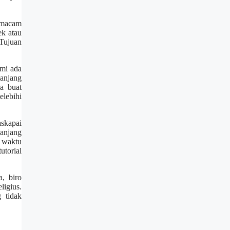
ermacam
ek atau
 Tujuan
ami ada
anjang
a buat
lebihi
skapai
anjang
 waktu
utorial
, biro
igius.
 tidak