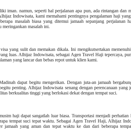
iki iman. namun, seperti hal perjalanan apa pun, ada rintangan dan 
 Alhijaz Indowisata, kami memahami pentingnya pengalaman haji yang
eberapa masalah biasa yang ditemui jamaah sepanjang perjalanan ha
u meringankan masalah ini.
 visa yang sulit dan memakan dikala. Ini mengikutsertakan memenuhi
ng luas. Alhijaz Indowisata, sebagai Agen Travel Haji tepercaya, pu
alaman yang lancar dan bebas repot untuk klien kami.
n Madinah dapat begitu mengerikan. Dengan juta-an jamaah bergabun
gitu penting. Alhijaz Indowisata senang dengan perencanaan yang j
itas berkualitas tinggi yang berlokasi dekat dengan tempat suci.
im haji dapat sangatlah luar biasa. Transportasi menjadi perhatian
pa tempat suci tepat waktu. Sebagai Agen Travel Haji, Alhijaz Ind
fer jamaah yang aman dan tepat waktu ke dan dari beberapa tempat