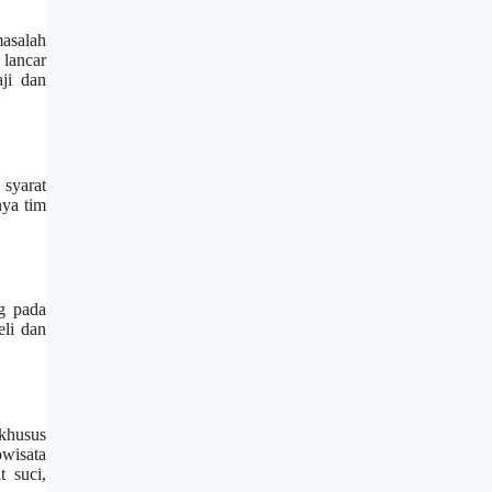
masalah
 lancar
ji dan
 syarat
nya tim
g pada
eli dan
 khusus
owisata
 suci,