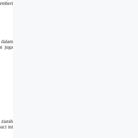
memberi
a dalam
i juga
 ziarah
uci ini