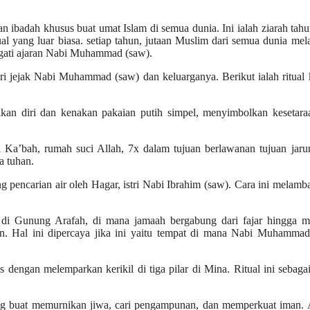
an ibadah khusus buat umat Islam di semua dunia. Ini ialah ziarah tah
ual yang luar biasa. setiap tahun, jutaan Muslim dari semua dunia me
ngati ajaran Nabi Muhammad (saw).
cari jejak Nabi Muhammad (saw) dan keluarganya. Berikut ialah ritual
an diri dan kenakan pakaian putih simpel, menyimbolkan kesetara
Ka’bah, rumah suci Allah, 7x dalam tujuan berlawanan tujuan jaru
a tuhan.
g pencarian air oleh Hagar, istri Nabi Ibrahim (saw). Cara ini melam
n di Gunung Arafah, di mana jamaah bergabung dari fajar hingga ma
. Hal ini dipercaya jika ini yaitu tempat di mana Nabi Muhammad
s dengan melemparkan kerikil di tiga pilar di Mina. Ritual ini sebaga
 buat memurnikan jiwa, cari pengampunan, dan memperkuat iman. A