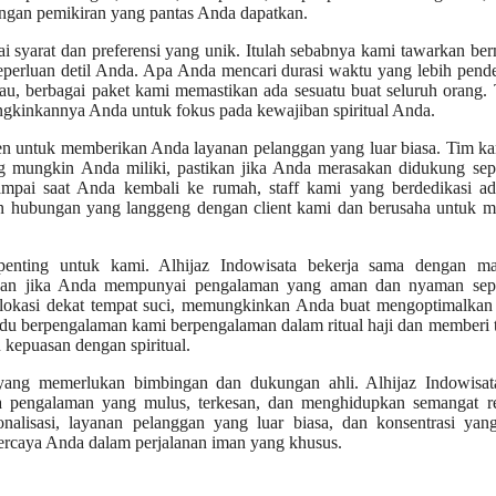
ngan pemikiran yang pantas Anda dapatkan.
i syarat dan preferensi yang unik. Itulah sebabnya kami tawarkan b
eperluan detil Anda. Apa Anda mencari durasi waktu yang lebih pend
ngkau, berbagai paket kami memastikan ada sesuatu buat seluruh orang.
gkinkannya Anda untuk fokus pada kewajiban spiritual Anda.
men untuk memberikan Anda layanan pelanggan yang luar biasa. Tim k
g mungkin Anda miliki, pastikan jika Anda merasakan didukung sep
mpai saat Anda kembali ke rumah, staff kami yang berdedikasi ad
hubungan yang langgeng dengan client kami dan berusaha untuk me
penting untuk kami. Alhijaz Indowisata bekerja sama dengan ma
tikan jika Anda mempunyai pengalaman yang aman dan nyaman sep
erlokasi dekat tempat suci, memungkinkan Anda buat mengoptimalkan
du berpengalaman kami berpengalaman dalam ritual haji dan memberi t
kepuasan dengan spiritual.
yang memerlukan bimbingan dan dukungan ahli. Alhijaz Indowisata
 pengalaman yang mulus, terkesan, dan menghidupkan semangat rel
nalisasi, layanan pelanggan yang luar biasa, dan konsentrasi yang
ercaya Anda dalam perjalanan iman yang khusus.