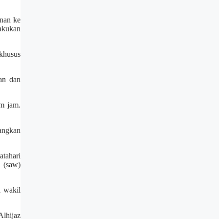
unan ke
lakukan
 khusus
an dan
m jam.
bangkan
tahari
 (saw)
i wakil
lhijaz