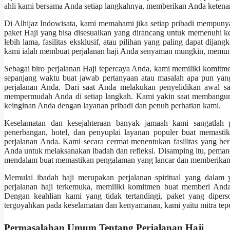
ahli kami bersama Anda setiap langkahnya, memberikan Anda ketena
Di Alhijaz Indowisata, kami memahami jika setiap pribadi mempunya
paket Haji yang bisa disesuaikan yang dirancang untuk memenuhi k
lebih lama, fasilitas eksklusif, atau pilihan yang paling dapat dija
kami ialah membuat perjalanan haji Anda senyaman mungkin, memun
Sebagai biro perjalanan Haji tepercaya Anda, kami memiliki komit
sepanjang waktu buat jawab pertanyaan atau masalah apa pun yan
perjalanan Anda. Dari saat Anda melakukan penyelidikan awal sa
mempermudah Anda di setiap langkah. Kami yakin saat membangun 
keinginan Anda dengan layanan pribadi dan penuh perhatian kami.
Keselamatan dan kesejahteraan banyak jamaah kami sangatlah 
penerbangan, hotel, dan penyuplai layanan populer buat memas
perjalanan Anda. Kami secara cermat menentukan fasilitas yang b
Anda untuk melaksanakan ibadah dan refleksi. Disamping itu, peman
mendalam buat memastikan pengalaman yang lancar dan memberikan 
Memulai ibadah haji merupakan perjalanan spiritual yang dalam 
perjalanan haji terkemuka, memiliki komitmen buat memberi Anda
Dengan keahlian kami yang tidak tertandingi, paket yang diperso
tergoyahkan pada keselamatan dan kenyamanan, kami yaitu mitra tep
Permasalahan Umum Tentang Perjalanan Haji