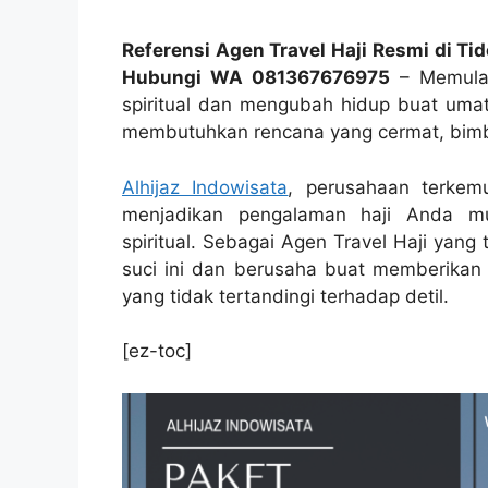
Referensi Agen Travel Haji Resmi di Ti
Hubungi WA 081367676975
– Memulai 
spiritual dan mengubah hidup buat umat 
membutuhkan rencana yang cermat, bimbi
Alhijaz Indowisata
, perusahaan terkemu
menjadikan pengalaman haji Anda mu
spiritual. Sebagai Agen Travel Haji yan
suci ini dan berusaha buat memberikan A
yang tidak tertandingi terhadap detil.
[ez-toc]