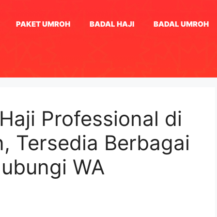
PAKET UMROH
BADAL HAJI
BADAL UMROH
Haji Professional di
, Tersedia Berbagai
Hubungi WA