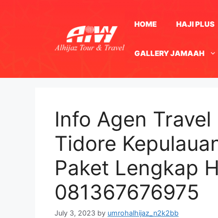
Skip
to
HOME
HAJI PLUS
content
GALLERY JAMAAH
Info Agen Travel 
Tidore Kepulauan
Paket Lengkap 
081367676975
July 3, 2023
by
umrohalhijaz_n2k2bb