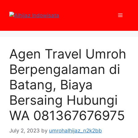
Skip
to
Menu
content
Agen Travel Umroh
Berpengalaman di
Batang, Biaya
Bersaing Hubungi
WA 081367676975
July 2, 2023
by
umrohalhijaz_n2k2bb