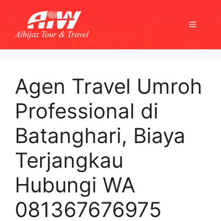
Skip
to
Menu
content
Agen Travel Umroh
Professional di
Batanghari, Biaya
Terjangkau
Hubungi WA
081367676975