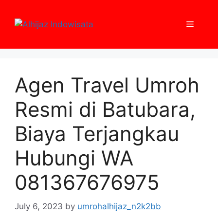
Skip
to
Menu
content
Agen Travel Umroh
Resmi di Batubara,
Biaya Terjangkau
Hubungi WA
081367676975
July 6, 2023
by
umrohalhijaz_n2k2bb