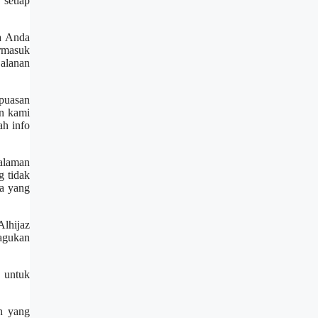
 setiap
a Anda
rmasuk
jalanan
epuasan
an kami
h info
galaman
g tidak
ga yang
Alhijaz
ragukan
h untuk
n yang