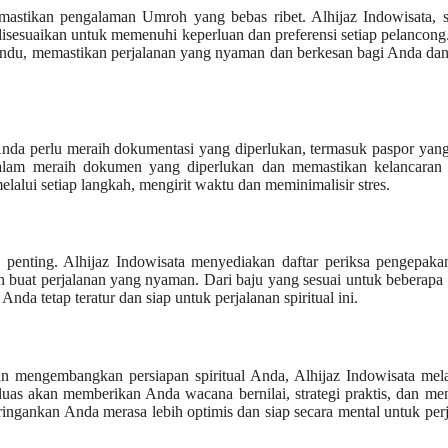
mastikan pengalaman Umroh yang bebas ribet. Alhijaz Indowisata, s
sesuaikan untuk memenuhi keperluan dan preferensi setiap pelancong
emandu, memastikan perjalanan yang nyaman dan berkesan bagi Anda da
nda perlu meraih dokumentasi yang diperlukan, termasuk paspor yan
lam meraih dokumen yang diperlukan dan memastikan kelancaran 
lui setiap langkah, mengirit waktu dan meminimalisir stres.
enting. Alhijaz Indowisata menyediakan daftar periksa pengepaka
uat perjalanan yang nyaman. Dari baju yang sesuai untuk beberapa 
da tetap teratur dan siap untuk perjalanan spiritual ini.
 mengembangkan persiapan spiritual Anda, Alhijaz Indowisata mel
luas akan memberikan Anda wacana bernilai, strategi praktis, dan m
ingankan Anda merasa lebih optimis dan siap secara mental untuk per