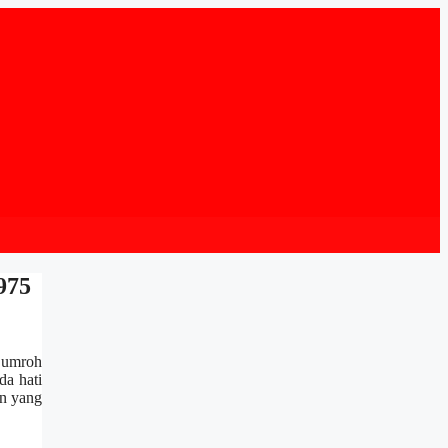
975
 umroh
da hati
an yang