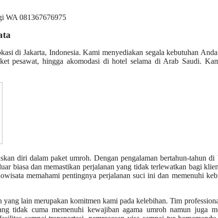
ata
okasi di Jakarta, Indonesia. Kami menyediakan segala kebutuhan And
iket pesawat, hingga akomodasi di hotel selama di Arab Saudi. Kam
uskan diri dalam paket umroh. Dengan pengalaman bertahun-tahun di
uar biasa dan memastikan perjalanan yang tidak terlewatkan bagi klie
ndowisata memahami pentingnya perjalanan suci ini dan memenuhi ke
h yang lain merupakan komitmen kami pada kelebihan. Tim profession
 yang tidak cuma memenuhi kewajiban agama umroh namun juga m