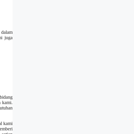
a dalam
i juga
 bidang
n kami.
butuhan
al kami
emberi