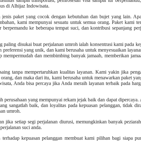
litas sampai transportasi, pemrosesan visa sampai tur berpemandu,
us di Alhijaz Indowisata.
 jenis paket yang cocok dengan kebutuhan dan bujet yang lain. Ap
tambahan, kami mempunyai sesuatu untuk semua orang. Paket kami te
our berpemandu ke beberapa tempat suci, dan kontribusi sepanjang per
g paling disukai buat perjalanan umroh ialah konsentrasi kami pada k
 preferensi yang unik, dan kami berusaha untuk menyesuaikan layan
 siap mempermudah dan membimbing banyak jamaah, memberikan jamaa
rsaing tanpa mempertaruhkan kualitas layanan. Kami yakin jika pen
orang, dan maka dari itu, kami berusaha untuk menawarkan paket yan
wisata, Anda bisa percaya jika Anda meraih layanan terbaik pada har
ih perusahaan yang mempunyai rekam jejak baik dan dapat dipercaya. 
ng sangatlah baik, dan loyalitas pada kepuasan pelanggan, tidak di
anan umroh.
an jika setiap segi perjalanan diurusi, memungkinkan banyak peziara
perjalanan suci anda.
as terhadap kepuasan pelanggan membuat kami pilihan bagi siapa pu