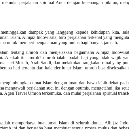
 memulai perjalanan spiritual Anda dengan ketenangan pikiran, men
 meninggalkan dampak yang langgeng kepada kehidupan kita. sala
m iman Islam. Alhijaz Indowisata, biro perjalanan terkenal yang mengu
usaha untuk memberi pengalaman yang mulus bagi banyak jamaah.
alam tentang umroh dan menjelaskan bagaimana Alhijaz Indowisat
ni. Apakah itu umroh? umroh ialah ibadah haji yang tidak wajib ya
ota suci Mekah, Arab Saudi, dan melakukan rangkaian ritual yang pun
berapa hari tertentu dari kalender lunar Islam, umroh bisa diselesaika
u menghubungkan umat Islam dengan iman dan bawa lebih dekat pada 
a mengawali perjalanan suci ini dengan optimis, mengetahui jika setia
, Agen Travel Umroh terkemuka, dan mulai perjalanan spiritual transf
gatlah memperkaya buat umat Islam di seluruh dunia. Alhijaz Indow
 ziarah ini dan berusaha buat membuat semua proses mulus dan bebas