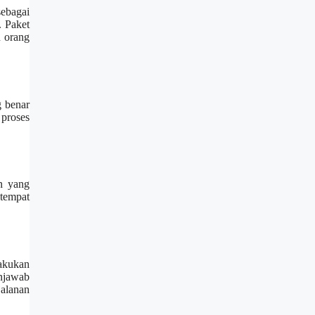
ebagai
. Paket
n orang
g benar
proses
n yang
tempat
akukan
enjawab
jalanan