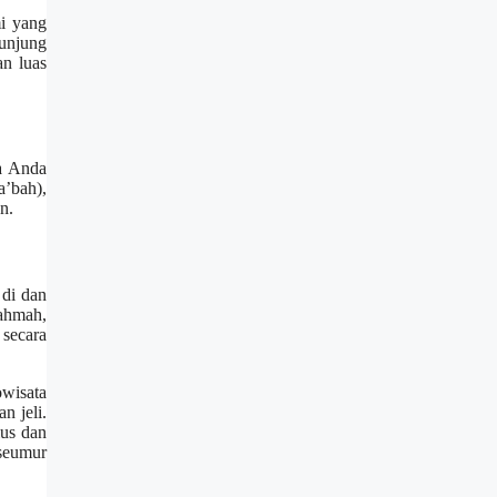
i yang
unjung
an luas
ka Anda
’bah),
n.
 di dan
ahmah,
secara
wisata
n jeli.
lus dan
seumur