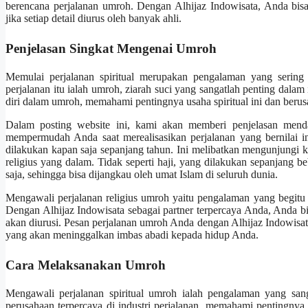
berencana perjalanan umroh. Dengan Alhijaz Indowisata, Anda bisa
jika setiap detail diurus oleh banyak ahli.
Penjelasan Singkat Mengenai Umroh
Memulai perjalanan spiritual merupakan pengalaman yang sering
perjalanan itu ialah umroh, ziarah suci yang sangatlah penting dala
diri dalam umroh, memahami pentingnya usaha spiritual ini dan ber
Dalam posting website ini, kami akan memberi penjelasan mend
mempermudah Anda saat merealisasikan perjalanan yang bernilai i
dilakukan kapan saja sepanjang tahun. Ini melibatkan mengunjungi k
religius yang dalam. Tidak seperti haji, yang dilakukan sepanjang be
saja, sehingga bisa dijangkau oleh umat Islam di seluruh dunia.
Mengawali perjalanan religius umroh yaitu pengalaman yang begit
Dengan Alhijaz Indowisata sebagai partner terpercaya Anda, Anda bis
akan diurusi. Pesan perjalanan umroh Anda dengan Alhijaz Indowisata
yang akan meninggalkan imbas abadi kepada hidup Anda.
Cara Melaksanakan Umroh
Mengawali perjalanan spiritual umroh ialah pengalaman yang san
perusahaan terpercaya di industri perjalanan, memahami pentingnya