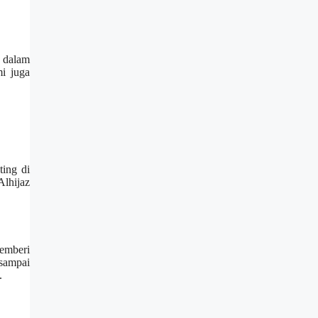
a dalam
i juga
ting di
lhijaz
memberi
sampai
.