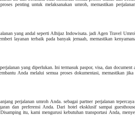
proses penting untuk melaksanakan umroh, memastikan perjalana
lanan yang andal seperti Alhijaz Indowisata. jadi Agen Travel Umr
memberi layanan terbaik pada banyak jemaah, memastikan kenyaman
jalanan yang diperlukan. Ini termasuk paspor, visa, dan document a
membantu Anda melalui semua proses dokumentasi, memastikan jika
njang perjalanan umroh Anda. sebagai partner perjalanan tepercaya
aran dan preferensi Anda. Dari hotel eksklusif sampai guesthous
 Disamping itu, kami mengurusi kebutuhan transportasi Anda, menye