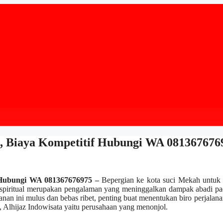
, Biaya Kompetitif Hubungi WA 081367676
 Hubungi WA 081367676975 –
Bepergian ke kota suci Mekah untuk
n spiritual merupakan pengalaman yang meninggalkan dampak abadi pa
an ini mulus dan bebas ribet, penting buat menentukan biro perjalan
l, Alhijaz Indowisata yaitu perusahaan yang menonjol.