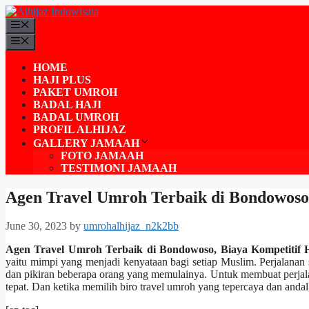
Skip
to
Menu
content
Menu
HOME
HAJI PLUS
PAKET UMROH
BADAL HAJI
BADAL UMROH
PROFIL ALHIJAZ
GALLERY JAMAAH
FOTO JAMAAH
TESTIMONI JAMAAH
Agen Travel Umroh Terbaik di Bondowoso
June 30, 2023
by
umrohalhijaz_n2k2bb
Agen Travel Umroh Terbaik di Bondowoso, Biaya Kompetitif
yaitu mimpi yang menjadi kenyataan bagi setiap Muslim. Perjalana
dan pikiran beberapa orang yang memulainya. Untuk membuat perjalan
tepat. Dan ketika memilih biro travel umroh yang tepercaya dan anda