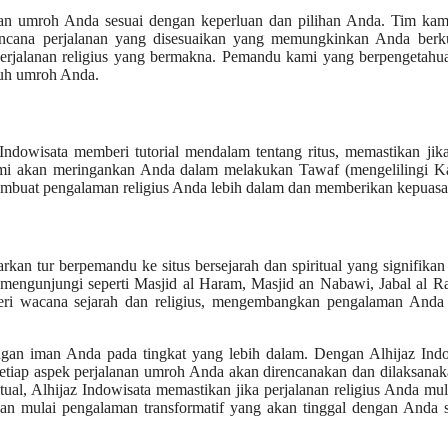
aman umroh Anda sesuai dengan keperluan dan pilihan Anda. Tim kam
ncana perjalanan yang disesuaikan yang memungkinkan Anda berk
perjalanan religius yang bermakna. Pemandu kami yang berpengetahu
ruh umroh Anda.
 Indowisata memberi tutorial mendalam tentang ritus, memastikan ji
ami akan meringankan Anda dalam melakukan Tawaf (mengelilingi Ka
, membuat pengalaman religius Anda lebih dalam dan memberikan kepuasa
kan tur berpemandu ke situs bersejarah dan spiritual yang signifikan
engunjungi seperti Masjid al Haram, Masjid an Nabawi, Jabal al R
i wacana sejarah dan religius, mengembangkan pengalaman Anda 
ngan iman Anda pada tingkat yang lebih dalam. Dengan Alhijaz Indo
setiap aspek perjalanan umroh Anda akan direncanakan dan dilaksanaka
itual, Alhijaz Indowisata memastikan jika perjalanan religius Anda mu
dan mulai pengalaman transformatif yang akan tinggal dengan Anda 