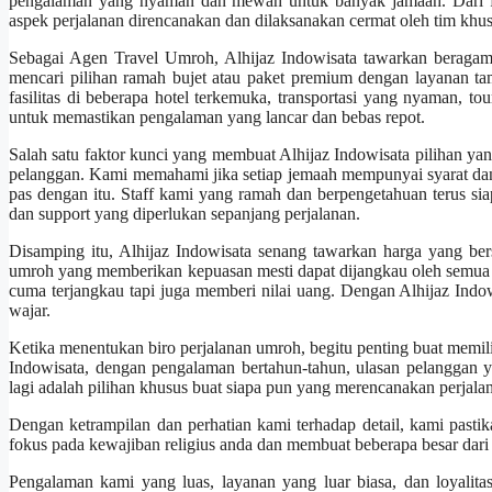
pengalaman yang nyaman dan mewah untuk banyak jamaah. Dari fasi
aspek perjalanan direncanakan dan dilaksanakan cermat oleh tim khus
Sebagai Agen Travel Umroh, Alhijaz Indowisata tawarkan beragam
mencari pilihan ramah bujet atau paket premium dengan layanan 
fasilitas di beberapa hotel terkemuka, transportasi yang nyaman, t
untuk memastikan pengalaman yang lancar dan bebas repot.
Salah satu faktor kunci yang membuat Alhijaz Indowisata pilihan yan
pelanggan. Kami memahami jika setiap jemaah mempunyai syarat dan
pas dengan itu. Staff kami yang ramah dan berpengetahuan terus
dan support yang diperlukan sepanjang perjalanan.
Disamping itu, Alhijaz Indowisata senang tawarkan harga yang be
umroh yang memberikan kepuasan mesti dapat dijangkau oleh semua 
cuma terjangkau tapi juga memberi nilai uang. Dengan Alhijaz Indo
wajar.
Ketika menentukan biro perjalanan umroh, begitu penting buat memil
Indowisata, dengan pengalaman bertahun-tahun, ulasan pelanggan ya
lagi adalah pilihan khusus buat siapa pun yang merencanakan perjal
Dengan ketrampilan dan perhatian kami terhadap detail, kami pastik
fokus pada kewajiban religius anda dan membuat beberapa besar dari 
Pengalaman kami yang luas, layanan yang luar biasa, dan loyalit