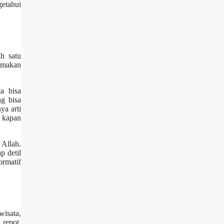
getahui
h satu
tamakan
a bisa
ng bisa
ya arti
n kapan
Allah.
p detil
ormatif
isata,
 repot.