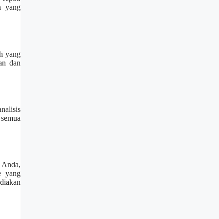
n yang
oh yang
an dan
nalisis
 semua
 Anda,
e yang
diakan