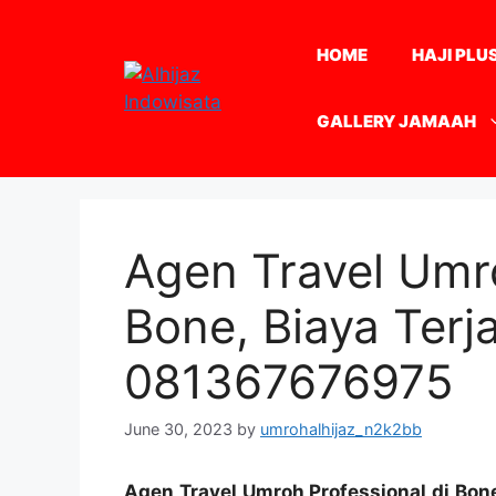
Skip
to
HOME
HAJI PLU
content
GALLERY JAMAAH
Agen Travel Umro
Bone, Biaya Ter
081367676975
June 30, 2023
by
umrohalhijaz_n2k2bb
Agen Travel Umroh Professional di Bo