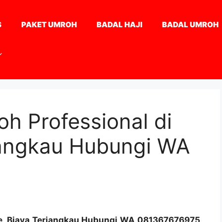
S
PAKET UMROH
BADAL HAJI
BADAL UMROH
h Professional di
jangkau Hubungi WA
ne, Biaya Terjangkau Hubungi WA 081367676975