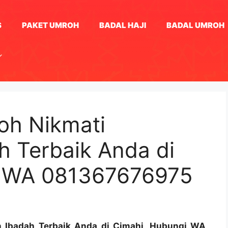
S
PAKET UMROH
BADAL HAJI
BADAL UMROH
oh Nikmati
h Terbaik Anda di
i WA 081367676975
n Ibadah Terbaik Anda di Cimahi, Hubungi WA