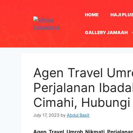
Skip
to
HOME
HAJI PLU
content
GALLERY JAMAAH
Agen Travel Umr
Perjalanan Ibada
Cimahi, Hubung
July 17, 2023
by
Abdul Basit
Agen Travel Umroh Nikmati Perjalana