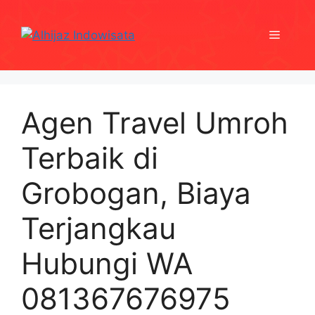
Skip
to
Menu
content
Agen Travel Umroh
Terbaik di
Grobogan, Biaya
Terjangkau
Hubungi WA
081367676975