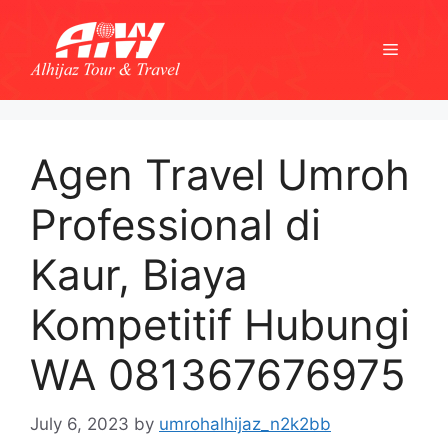
Skip
to
Menu
content
Agen Travel Umroh
Professional di
Kaur, Biaya
Kompetitif Hubungi
WA 081367676975
July 6, 2023
by
umrohalhijaz_n2k2bb