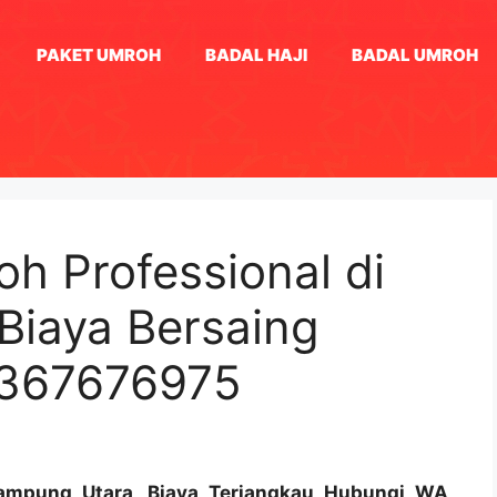
PAKET UMROH
BADAL HAJI
BADAL UMROH
h Professional di
Biaya Bersaing
1367676975
Lampung Utara, Biaya Terjangkau Hubungi WA