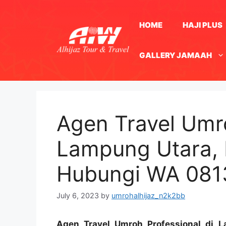
Skip
to
HOME
HAJI PLUS
content
GALLERY JAMAAH
Agen Travel Umro
Lampung Utara, 
Hubungi WA 08
July 6, 2023
by
umrohalhijaz_n2k2bb
Agen Travel Umroh Professional di 