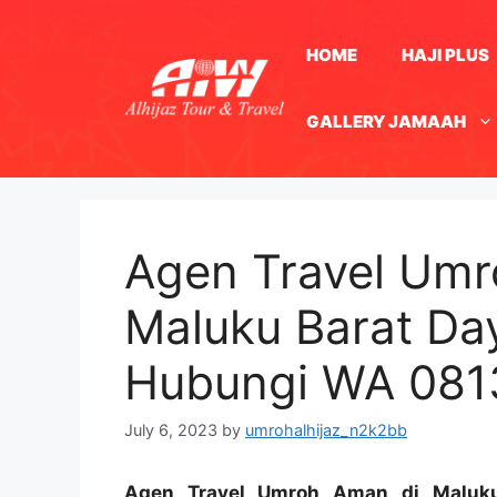
Skip
to
HOME
HAJI PLUS
content
GALLERY JAMAAH
Agen Travel Umr
Maluku Barat Day
Hubungi WA 08
July 6, 2023
by
umrohalhijaz_n2k2bb
Agen Travel Umroh Aman di Maluku