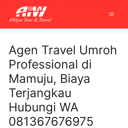
Skip
to
Menu
content
Agen Travel Umroh
Professional di
Mamuju, Biaya
Terjangkau
Hubungi WA
081367676975