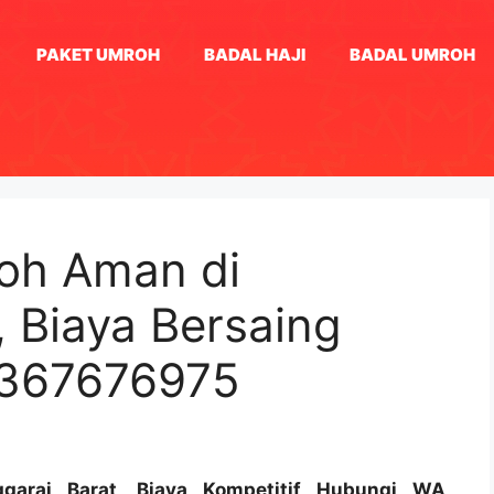
PAKET UMROH
BADAL HAJI
BADAL UMROH
oh Aman di
 Biaya Bersaing
1367676975
arai Barat, Biaya Kompetitif Hubungi WA