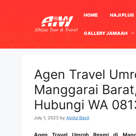
Skip
to
HOME
HAJI PLUS
content
GALLERY JAMAAH
Agen Travel Umr
Manggarai Barat,
Hubungi WA 08
July 1, 2023
by
Abdul Basit
Agen Travel Umroh Resmi di Mangg