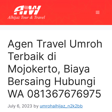
Skip
to
Menu
content
Agen Travel Umroh
Terbaik di
Mojokerto, Biaya
Bersaing Hubungi
WA 081367676975
July 6, 2023
by
umrohalhijaz_n2k2bb