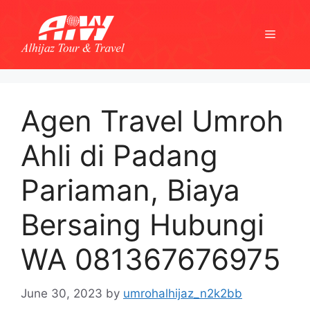
Skip
to
Menu
content
Agen Travel Umroh
Ahli di Padang
Pariaman, Biaya
Bersaing Hubungi
WA 081367676975
June 30, 2023
by
umrohalhijaz_n2k2bb