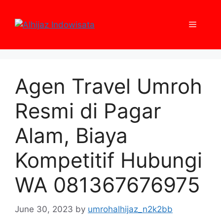
Skip
to
Menu
content
Agen Travel Umroh
Resmi di Pagar
Alam, Biaya
Kompetitif Hubungi
WA 081367676975
June 30, 2023
by
umrohalhijaz_n2k2bb