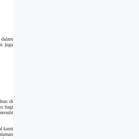
a dalam
i juga
hun di
an bagi
emenuhi
al kami
galaman