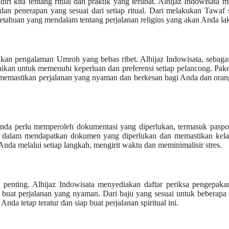
 kita tentang ritual dan praktik yang terlibat. Alhijaz Indowisata 
n penerapan yang sesuai dari setiap ritual. Dari melakukan Tawaf 
tahuan yang mendalam tentang perjalanan religius yang akan Anda la
tikan pengalaman Umroh yang bebas ribet. Alhijaz Indowisata, sebag
ikan untuk memenuhi keperluan dan preferensi setiap pelancong. Pak
u, memastikan perjalanan yang nyaman dan berkesan bagi Anda dan ora
nda perlu memperoleh dokumentasi yang diperlukan, termasuk paspo
a dalam mendapatkan dokumen yang diperlukan dan memastikan kela
da melalui setiap langkah, mengirit waktu dan meminimalisir stres.
enting. Alhijaz Indowisata menyediakan daftar periksa pengepaka
uat perjalanan yang nyaman. Dari baju yang sesuai untuk beberapa 
da tetap teratur dan siap buat perjalanan spiritual ini.