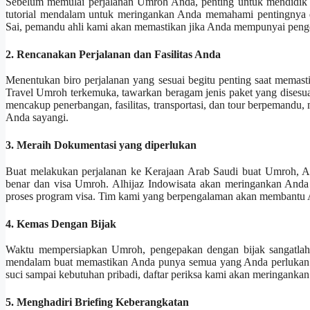
Sebelum memulai perjalanan Umroh Anda, penting untuk mendidik diri
tutorial mendalam untuk meringankan Anda memahami pentingnya da
Sai, pemandu ahli kami akan memastikan jika Anda mempunyai penge
2. Rencanakan Perjalanan dan Fasilitas Anda
Menentukan biro perjalanan yang sesuai begitu penting saat memas
Travel Umroh terkemuka, tawarkan beragam jenis paket yang disesua
mencakup penerbangan, fasilitas, transportasi, dan tour berpemand
Anda sayangi.
3. Meraih Dokumentasi yang diperlukan
Buat melakukan perjalanan ke Kerajaan Arab Saudi buat Umroh, A
benar dan visa Umroh. Alhijaz Indowisata akan meringankan And
proses program visa. Tim kami yang berpengalaman akan membantu An
4. Kemas Dengan Bijak
Waktu mempersiapkan Umroh, pengepakan dengan bijak sangatlah p
mendalam buat memastikan Anda punya semua yang Anda perlukan b
suci sampai kebutuhan pribadi, daftar periksa kami akan meringankan An
5. Menghadiri Briefing Keberangkatan