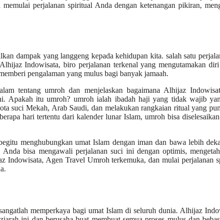
 memulai perjalanan spiritual Anda dengan ketenangan pikiran, men
lkan dampak yang langgeng kepada kehidupan kita. salah satu perjala
 Alhijaz Indowisata, biro perjalanan terkenal yang mengutamakan dir
k memberi pengalaman yang mulus bagi banyak jamaah.
alam tentang umroh dan menjelaskan bagaimana Alhijaz Indowisat
ni. Apakah itu umroh? umroh ialah ibadah haji yang tidak wajib ya
ota suci Mekah, Arab Saudi, dan melakukan rangkaian ritual yang pun
berapa hari tertentu dari kalender lunar Islam, umroh bisa diselesaika
begitu menghubungkan umat Islam dengan iman dan bawa lebih deka
, Anda bisa mengawali perjalanan suci ini dengan optimis, mengetah
jaz Indowisata, Agen Travel Umroh terkemuka, dan mulai perjalanan sp
a.
angatlah memperkaya bagi umat Islam di seluruh dunia. Alhijaz Indo
 ziarah ini dan berusaha buat membuat semua proses mulus dan bebas