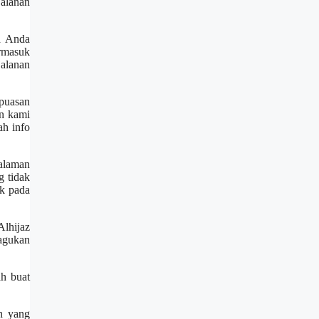
jalanan
a Anda
rmasuk
jalanan
epuasan
an kami
h info
galaman
g tidak
ik pada
Alhijaz
ragukan
ah buat
n yang