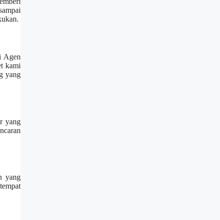
memberi
sampai
kukan.
ai Agen
et kami
ng yang
r yang
ncaran
n yang
tempat