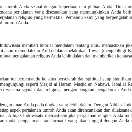
aman umroh Anda sesuai dengan keperluan dan pilihan Anda. Tim kam
ncana perjalanan yang disesuaikan yang memungkinkan Anda berk
perjalanan religius yang bermakna. Pemandu kami yang berpengetahu
ruh umroh Anda.
 Indowisata memberi tutorial mendalam tentang ritus, memastikan ji
ami akan memudahkan Anda dalam melakukan Tawaf (mengelilingi Ka
, membuat pengalaman religius Anda lebih dalam dan memberikan kepuasa
kan tur berpemandu ke situs bersejarah dan spiritual yang signifikan
engunjungi seperti Masjid al Haram, Masjid an Nabawi, Jabal al R
i wacana sejarah dan religius, mengembangkan pengalaman Anda 
engan iman Anda pada tingkat yang lebih dalam. Dengan Alhijaz Ind
setiap aspek perjalanan umroh Anda akan direncanakan dan dilaksanaka
itual, Alhijaz Indowisata memastikan jika perjalanan religius Anda mu
dan mulai pengalaman transformatif yang akan tinggal dengan Anda 