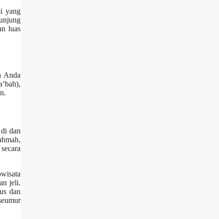
i yang
unjung
an luas
ka Anda
’bah),
n.
 di dan
ahmah,
secara
owisata
n jeli.
lus dan
seumur