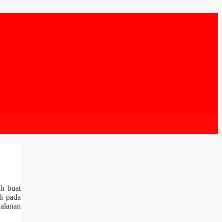
h buat
di pada
jalanan