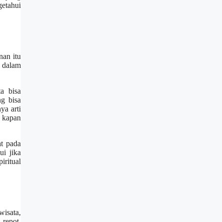
getahui
nan itu
i dalam
a bisa
ng bisa
ya arti
n kapan
t pada
ui jika
iritual
wisata,
 repot.