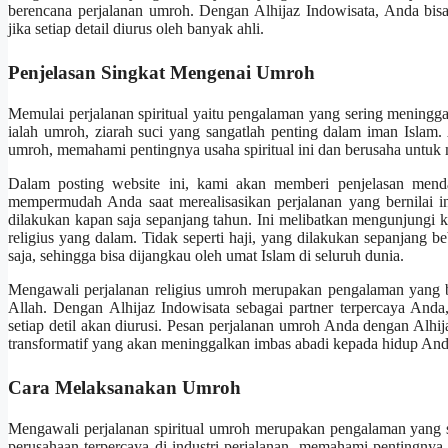
berencana perjalanan umroh. Dengan Alhijaz Indowisata, Anda bisa
jika setiap detail diurus oleh banyak ahli.
Penjelasan Singkat Mengenai Umroh
Memulai perjalanan spiritual yaitu pengalaman yang sering meningga
ialah umroh, ziarah suci yang sangatlah penting dalam iman Islam.
umroh, memahami pentingnya usaha spiritual ini dan berusaha untu
Dalam posting website ini, kami akan memberi penjelasan mend
mempermudah Anda saat merealisasikan perjalanan yang bernilai i
dilakukan kapan saja sepanjang tahun. Ini melibatkan mengunjungi k
religius yang dalam. Tidak seperti haji, yang dilakukan sepanjang be
saja, sehingga bisa dijangkau oleh umat Islam di seluruh dunia.
Mengawali perjalanan religius umroh merupakan pengalaman yang 
Allah. Dengan Alhijaz Indowisata sebagai partner terpercaya Anda
setiap detil akan diurusi. Pesan perjalanan umroh Anda dengan Alhi
transformatif yang akan meninggalkan imbas abadi kepada hidup And
Cara Melaksanakan Umroh
Mengawali perjalanan spiritual umroh merupakan pengalaman yang s
perusahaan terpercaya di industri perjalanan, memahami pentingnya