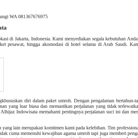
ata
okasi di Jakarta, Indonesia. Kami menyediakan segala kebutuhan And
iket pesawat, hingga akomodasi di hotel selama di Arab Saudi. Kam
ngkhususkan diri dalam paket umroh. Dengan pengalaman bertahun-ta
nan yang luar biasa dan memastikan perjalanan yang tidak terlewatk
, Alhijaz Indowisata memahami pentingnya perjalanan suci ini dan m
h yang lain merupakan komitmen kami pada kelebihan. Tim profession
g tidak cuma memenuhi kewajiban agama umroh tapi juga memberi pen