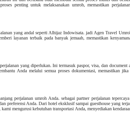
proses penting untuk melaksanakan umroh, memastikan perjalana
lanan yang andal seperti Alhijaz Indowisata. jadi Agen Travel Umr
memberi layanan terbaik pada banyak jemaah, memastikan kenyaman
jalanan yang diperlukan. Ini termasuk paspor, visa, dan document a
membantu Anda melalui semua proses dokumentasi, memastikan jika
njang perjalanan umroh Anda. sebagai partner perjalanan tepercaya
dan preferensi Anda. Dari hotel eksklusif sampai guesthouse yang terj
, kami mengurusi kebutuhan transportasi Anda, menyediakan kendara