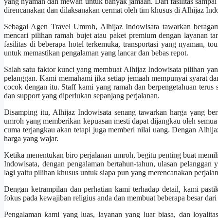
yang nyaman dan mewah untuk banyak jamaah. Dari fasilitas sampai t
direncanakan dan dilaksanakan cermat oleh tim khusus di Alhijaz Ind
Sebagai Agen Travel Umroh, Alhijaz Indowisata tawarkan beragam
mencari pilihan ramah bujet atau paket premium dengan layanan 
fasilitas di beberapa hotel terkemuka, transportasi yang nyaman, t
untuk memastikan pengalaman yang lancar dan bebas repot.
Salah satu faktor kunci yang membuat Alhijaz Indowisata pilihan yan
pelanggan. Kami memahami jika setiap jemaah mempunyai syarat dan
cocok dengan itu. Staff kami yang ramah dan berpengetahuan teru
dan support yang diperlukan sepanjang perjalanan.
Disamping itu, Alhijaz Indowisata senang tawarkan harga yang be
umroh yang memberikan kepuasan mesti dapat dijangkau oleh semua 
cuma terjangkau akan tetapi juga memberi nilai uang. Dengan Alhij
harga yang wajar.
Ketika menentukan biro perjalanan umroh, begitu penting buat memil
Indowisata, dengan pengalaman bertahun-tahun, ulasan pelanggan ya
lagi yaitu pilihan khusus untuk siapa pun yang merencanakan perjala
Dengan ketrampilan dan perhatian kami terhadap detail, kami pasti
fokus pada kewajiban religius anda dan membuat beberapa besar dari 
Pengalaman kami yang luas, layanan yang luar biasa, dan loyalit