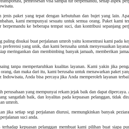
ransportasi, pemrosesan visa sampai tur berpemandu, setiap aspek per
owisata.
 jenis paket yang tepat dengan kebutuhan dan bujet yang lain. Ap
tambahan, kami mempunyai sesuatu untuk semua orang. Paket kami te
our berpemandu ke beberapa tempat suci, dan kontribusi sepanjang per
g paling disukai buat perjalanan umroh yaitu konsentrasi kami pada k
 preferensi yang unik, dan kami berusaha untuk menyesuaikan layan
s siap meringankan dan membimbing banyak jamaah, memberikan jamaa
rsaing tanpa mempertaruhkan kualitas layanan. Kami yakin jika pen
orang, dan maka dari itu, kami berusaha untuk menawarkan paket yan
az Indowisata, Anda bisa percaya jika Anda memperoleh layanan terba
ih perusahaan yang mempunyai rekam jejak baik dan dapat dipercaya. 
ng sangatlah baik, dan loyalitas pada kepuasan pelanggan, tidak di
nan umroh.
kan jika setiap segi perjalanan diurusi, memungkinkan banyak peziar
perjalanan suci anda.
as terhadap kepuasan pelanggan membuat kami pilihan buat siapa pu