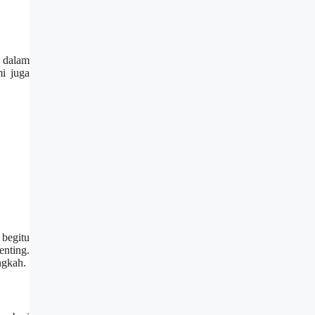
a dalam
i juga
begitu
nting.
ngkah.