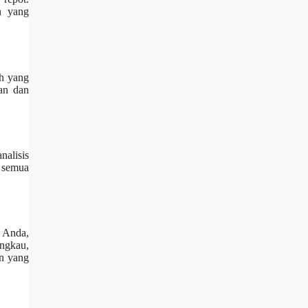
n yang
oh yang
an dan
nalisis
 semua
 Anda,
angkau,
an yang