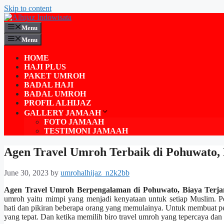
Skip to content
Menu
Menu
HOME
HAJI PLUS
PAKET UMROH
BADAL HAJI
BADAL UMROH
PROFIL ALHIJAZ
GALLERY JAMAAH
FOTO JAMAAH
TESTIMONI JAMAAH
Agen Travel Umroh Terbaik di Pohuwato,
June 30, 2023
by
umrohalhijaz_n2k2bb
Agen Travel Umroh Berpengalaman di Pohuwato, Biaya Terj
umroh yaitu mimpi yang menjadi kenyataan untuk setiap Muslim. P
hati dan pikiran beberapa orang yang memulainya. Untuk membuat per
yang tepat. Dan ketika memilih biro travel umroh yang tepercaya da