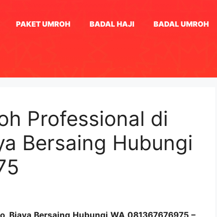
PAKET UMROH
BADAL HAJI
BADAL UMROH
h Professional di
ya Bersaing Hubungi
75
go, Biaya Bersaing Hubungi WA 081367676975 –