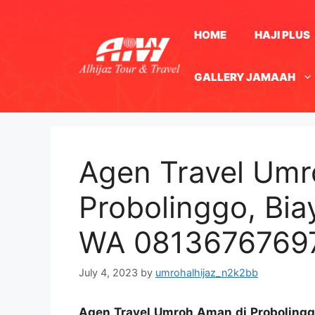
Skip
to
HOME
HAJI PLUS
content
GALLERY JAMAAH
Agen Travel Umro
Probolinggo, Bia
WA 0813676769
July 4, 2023
by
umrohalhijaz_n2k2bb
Agen Travel Umroh Aman di Proboling