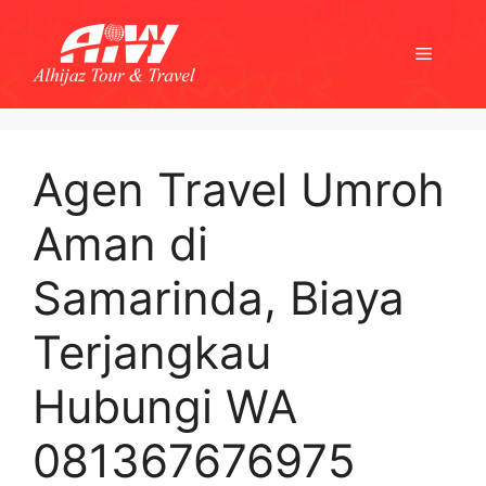
Skip
to
Menu
content
Agen Travel Umroh
Aman di
Samarinda, Biaya
Terjangkau
Hubungi WA
081367676975