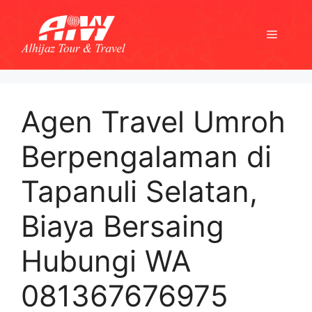
Skip
to
Menu
content
Agen Travel Umroh
Berpengalaman di
Tapanuli Selatan,
Biaya Bersaing
Hubungi WA
081367676975