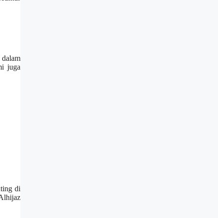
a dalam
i juga
ting di
lhijaz