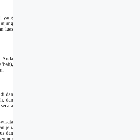
i yang
unjung
an luas
ka Anda
’bah),
n.
 di dan
h, dan
secara
wisata
n jeli.
lus dan
seumur