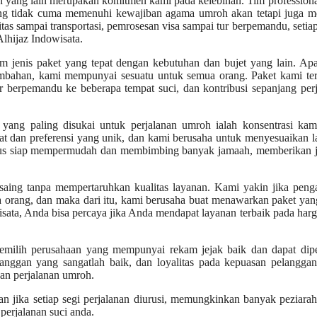
h yang lain merupakan komitmen kami pada kelebihan. Tim profession
ang tidak cuma memenuhi kewajiban agama umroh akan tetapi juga m
s sampai transportasi, pemrosesan visa sampai tur berpemandu, setia
Alhijaz Indowisata.
m jenis paket yang tepat dengan kebutuhan dan bujet yang lain. Ap
tambahan, kami mempunyai sesuatu untuk semua orang. Paket kami te
our berpemandu ke beberapa tempat suci, dan kontribusi sepanjang per
 yang paling disukai untuk perjalanan umroh ialah konsentrasi kam
t dan preferensi yang unik, dan kami berusaha untuk menyesuaikan 
terus siap mempermudah dan membimbing banyak jamaah, memberikan 
rsaing tanpa mempertaruhkan kualitas layanan. Kami yakin jika pen
orang, dan maka dari itu, kami berusaha buat menawarkan paket yan
isata, Anda bisa percaya jika Anda mendapat layanan terbaik pada har
memilih perusahaan yang mempunyai rekam jejak baik dan dapat dipe
anggan yang sangatlah baik, dan loyalitas pada kepuasan pelanggan
kan perjalanan umroh.
an jika setiap segi perjalanan diurusi, memungkinkan banyak peziara
perjalanan suci anda.