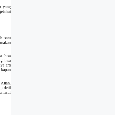
n yang
getahui
h satu
tamakan
a bisa
ng bisa
ya arti
n kapan
 Allah.
p detil
ormatif