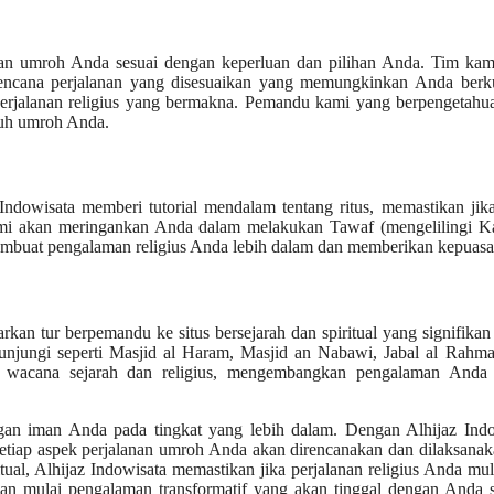
aman umroh Anda sesuai dengan keperluan dan pilihan Anda. Tim kam
ncana perjalanan yang disesuaikan yang memungkinkan Anda berk
perjalanan religius yang bermakna. Pemandu kami yang berpengetahu
ruh umroh Anda.
 Indowisata memberi tutorial mendalam tentang ritus, memastikan ji
ami akan meringankan Anda dalam melakukan Tawaf (mengelilingi Ka
, membuat pengalaman religius Anda lebih dalam dan memberikan kepuasa
kan tur berpemandu ke situs bersejarah dan spiritual yang signifikan
jungi seperti Masjid al Haram, Masjid an Nabawi, Jabal al Rahma
wacana sejarah dan religius, mengembangkan pengalaman Anda 
gan iman Anda pada tingkat yang lebih dalam. Dengan Alhijaz Indo
setiap aspek perjalanan umroh Anda akan direncanakan dan dilaksanaka
itual, Alhijaz Indowisata memastikan jika perjalanan religius Anda mu
dan mulai pengalaman transformatif yang akan tinggal dengan Anda 