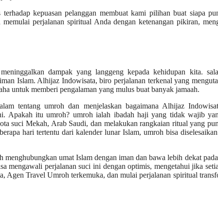
as terhadap kepuasan pelanggan membuat kami pilihan buat siapa pu
 memulai perjalanan spiritual Anda dengan ketenangan pikiran, men
 meninggalkan dampak yang langgeng kepada kehidupan kita. sala
m iman Islam. Alhijaz Indowisata, biro perjalanan terkenal yang mengu
usaha untuk memberi pengalaman yang mulus buat banyak jamaah.
alam tentang umroh dan menjelaskan bagaimana Alhijaz Indowisat
ni. Apakah itu umroh? umroh ialah ibadah haji yang tidak wajib ya
ota suci Mekah, Arab Saudi, dan melakukan rangkaian ritual yang pun
berapa hari tertentu dari kalender lunar Islam, umroh bisa diselesaika
lah menghubungkan umat Islam dengan iman dan bawa lebih dekat pada
a mengawali perjalanan suci ini dengan optimis, mengetahui jika setia
, Agen Travel Umroh terkemuka, dan mulai perjalanan spiritual transf