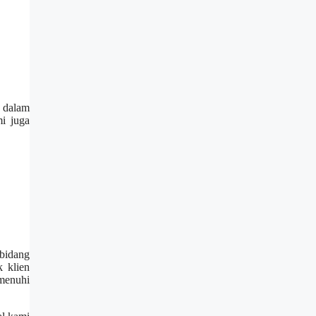
a dalam
i juga
 bidang
k klien
menuhi