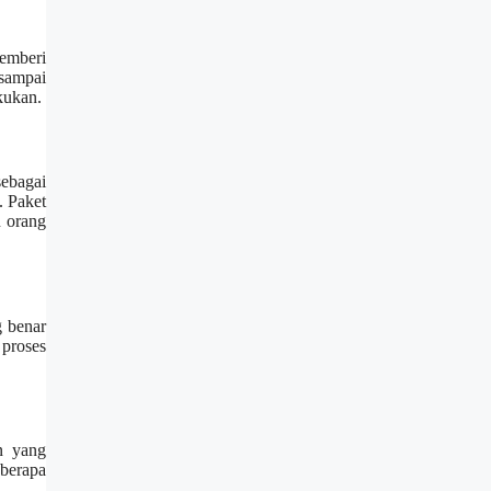
memberi
sampai
kukan.
sebagai
. Paket
n orang
g benar
proses
n yang
berapa