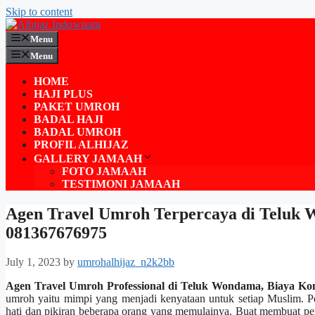
Skip to content
Menu
Menu
HOME
HAJI PLUS
PAKET UMROH
BADAL HAJI
BADAL UMROH
PROFIL ALHIJAZ
GALLERY JAMAAH
FOTO JAMAAH
TESTIMONI JAMAAH
Agen Travel Umroh Terpercaya di Teluk
081367676975
July 1, 2023
by
umrohalhijaz_n2k2bb
Agen Travel Umroh Professional di Teluk Wondama, Biaya Ko
umroh yaitu mimpi yang menjadi kenyataan untuk setiap Muslim. P
hati dan pikiran beberapa orang yang memulainya. Buat membuat perj