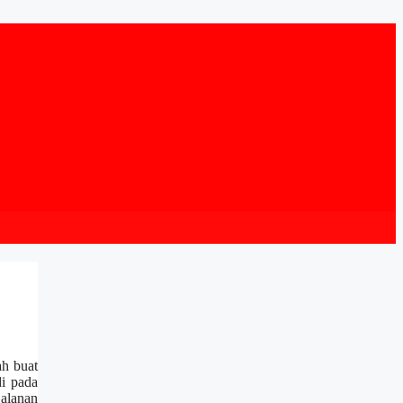
h buat
di pada
jalanan