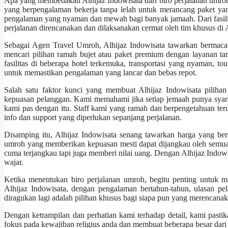
Apa yang membedakan Alhijaz Indowisata dari biro perjalanan umro
yang berpengalaman bekerja tanpa lelah untuk merancang paket y
pengalaman yang nyaman dan mewah bagi banyak jamaah. Dari fasilita
perjalanan direncanakan dan dilaksanakan cermat oleh tim khusus di 
Sebagai Agen Travel Umroh, Alhijaz Indowisata tawarkan bermaca
mencari pilihan ramah bujet atau paket premium dengan layanan 
fasilitas di beberapa hotel terkemuka, transportasi yang nyaman, t
untuk memastikan pengalaman yang lancar dan bebas repot.
Salah satu faktor kunci yang membuat Alhijaz Indowisata pilihan
kepuasan pelanggan. Kami memahami jika setiap jemaah punya syara
kami pas dengan itu. Staff kami yang ramah dan berpengetahuan 
info dan support yang diperlukan sepanjang perjalanan.
Disamping itu, Alhijaz Indowisata senang tawarkan harga yang be
umroh yang memberikan kepuasan mesti dapat dijangkau oleh semua 
cuma terjangkau tapi juga memberi nilai uang. Dengan Alhijaz Indow
wajar.
Ketika menentukan biro perjalanan umroh, begitu penting untuk 
Alhijaz Indowisata, dengan pengalaman bertahun-tahun, ulasan pel
diragukan lagi adalah pilihan khusus bagi siapa pun yang merencana
Dengan ketrampilan dan perhatian kami terhadap detail, kami pastik
fokus pada kewajiban religius anda dan membuat beberapa besar dari 