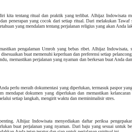
 kita tentang ritual dan praktik yang terlibat. Alhijaz Indowisata 
n penerapan yang cocok dari setiap ritual. Dari melakukan Tawaf 
tahuan yang mendalam tentang perjalanan religius yang akan Anda la
emastikan pengalaman Umroh yang bebas ribet. Alhijaz Indowisata, 
isesuaikan buat memenuhi keperluan dan preferensi setiap pelancong
emandu, memastikan perjalanan yang nyaman dan berkesan buat Anda da
nda perlu meraih dokumentasi yang diperlukan, termasuk paspor yan
m mendapat dokumen yang diperlukan dan memastikan kelancaran 
lui setiap langkah, mengirit waktu dan meminimalisir stres.
nting. Alhijaz Indowisata menyediakan daftar periksa pengepaka
kan buat perjalanan yang nyaman. Dari baju yang sesuai untuk be
hkan Anda tetap teratur dan siap untuk perjalanan spiritual ini.