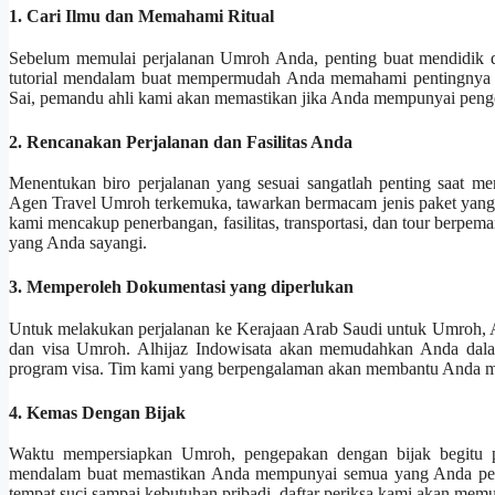
1. Cari Ilmu dan Memahami Ritual
Sebelum memulai perjalanan Umroh Anda, penting buat mendidik diri
tutorial mendalam buat mempermudah Anda memahami pentingnya da
Sai, pemandu ahli kami akan memastikan jika Anda mempunyai penge
2. Rencanakan Perjalanan dan Fasilitas Anda
Menentukan biro perjalanan yang sesuai sangatlah penting saat m
Agen Travel Umroh terkemuka, tawarkan bermacam jenis paket yang d
kami mencakup penerbangan, fasilitas, transportasi, dan tour berp
yang Anda sayangi.
3. Memperoleh Dokumentasi yang diperlukan
Untuk melakukan perjalanan ke Kerajaan Arab Saudi untuk Umroh, A
dan visa Umroh. Alhijaz Indowisata akan memudahkan Anda dala
program visa. Tim kami yang berpengalaman akan membantu Anda mela
4. Kemas Dengan Bijak
Waktu mempersiapkan Umroh, pengepakan dengan bijak begitu pe
mendalam buat memastikan Anda mempunyai semua yang Anda perlu
tempat suci sampai kebutuhan pribadi, daftar periksa kami akan memuda