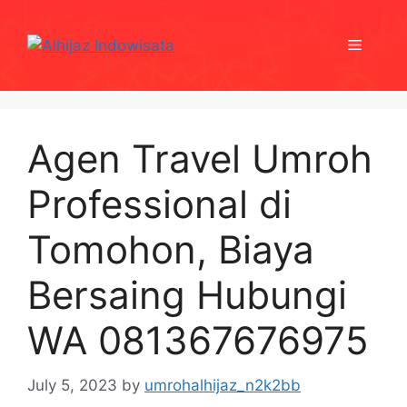
Skip
to
Menu
content
Agen Travel Umroh
Professional di
Tomohon, Biaya
Bersaing Hubungi
WA 081367676975
July 5, 2023
by
umrohalhijaz_n2k2bb