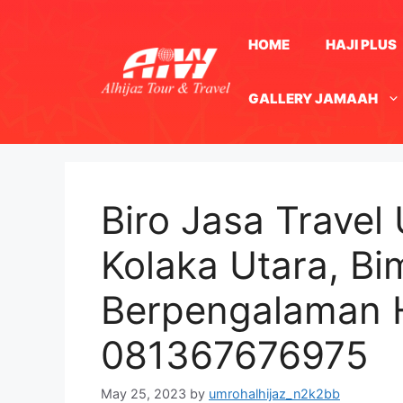
Skip
to
HOME
HAJI PLUS
content
GALLERY JAMAAH
Biro Jasa Travel
Kolaka Utara, B
Berpengalaman 
081367676975
May 25, 2023
by
umrohalhijaz_n2k2bb