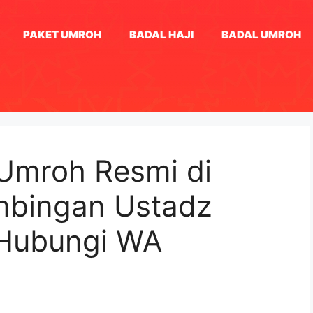
PAKET UMROH
BADAL HAJI
BADAL UMROH
 Umroh Resmi di
imbingan Ustadz
Hubungi WA