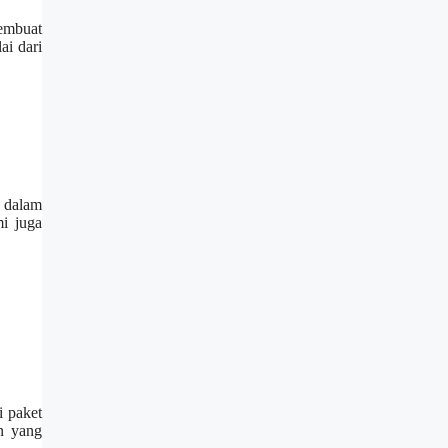
embuat
ai dari
a dalam
i juga
i paket
n yang