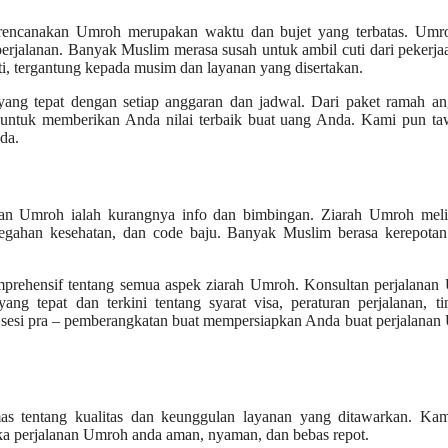
erencanakan Umroh merupakan waktu dan bujet yang terbatas. Umro
erjalanan. Banyak Muslim merasa susah untuk ambil cuti dari pekerja
rti, tergantung kepada musim dan layanan yang disertakan.
yang tepat dengan setiap anggaran dan jadwal. Dari paket ramah an
n untuk memberikan Anda nilai terbaik buat uang Anda. Kami pun ta
da.
kan Umroh ialah kurangnya info dan bimbingan. Ziarah Umroh meli
encegahan kesehatan, dan code baju. Banyak Muslim berasa kerepota
omprehensif tentang semua aspek ziarah Umroh. Konsultan perjalana
g tepat dan terkini tentang syarat visa, peraturan perjalanan, ti
n sesi pra – pemberangkatan buat mempersiapkan Anda buat perjalana
s tentang kualitas dan keunggulan layanan yang ditawarkan. Ka
ika perjalanan Umroh anda aman, nyaman, dan bebas repot.