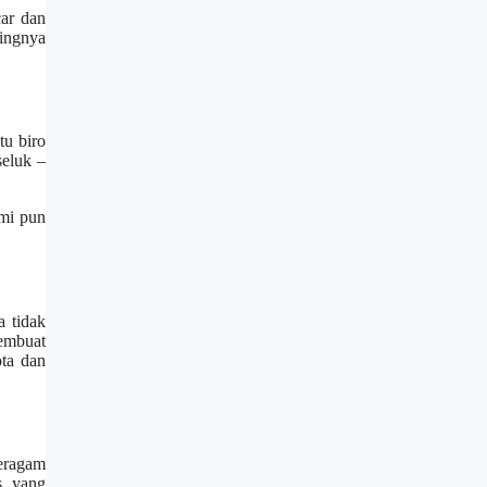
car dan
tingnya
tu biro
seluk –
ami pun
a tidak
embuat
ta dan
beragam
, yang