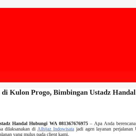
 di Kulon Progo, Bimbingan Ustadz Handal
Ustadz Handal Hubungi WA 081367676975
– Apa Anda berencana
sa dilaksanakan di
Alhijaz Indowisata
jadi agen layanan perjalanan
lanan yang mulus pada client kami.