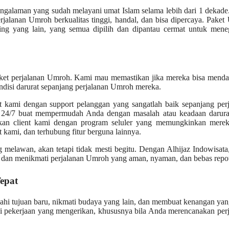
pengalaman yang sudah melayani umat Islam selama lebih dari 1 dekad
jalanan Umroh berkualitas tinggi, handal, dan bisa dipercaya. Pake
ting yang lain, yang semua dipilih dan dipantau cermat untuk mene
ket perjalanan Umroh. Kami mau memastikan jika mereka bisa menda
ondisi darurat sepanjang perjalanan Umroh mereka.
t kami dengan support pelanggan yang sangatlah baik sepanjang per
 24/7 buat mempermudah Anda dengan masalah atau keadaan darura
an client kami dengan program seluler yang memungkinkan merek
 kami, dan terhubung fitur berguna lainnya.
 melawan, akan tetapi tidak mesti begitu. Dengan Alhijaz Indowisat
 dan menikmati perjalanan Umroh yang aman, nyaman, dan bebas repo
epat
ahi tujuan baru, nikmati budaya yang lain, dan membuat kenangan ya
di pekerjaan yang mengerikan, khususnya bila Anda merencanakan per