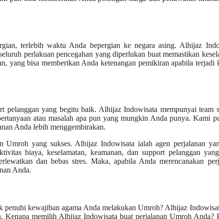
gian, terlebih waktu Anda bepergian ke negara asing. Alhijaz Indo
 seluruh perlakuan pencegahan yang diperlukan buat memastikan kese
n, yang bisa memberikan Anda ketenangan pemikiran apabila terjadi 
t pelanggan yang begitu baik. Alhijaz Indowisata mempunyai team s
ertanyaan atau masalah apa pun yang mungkin Anda punya. Kami pu
alanan Anda lebih menggembirakan.
an Umroh yang sukses. Alhijaz Indowisata ialah agen perjalanan ya
tivitas biaya, keselamatan, keamanan, dan support pelanggan yan
rlewatkan dan bebas stres. Maka, apabila Anda merencanakan perj
anan Anda.
k penuhi kewajiban agama Anda melakukan Umroh? Alhijaz Indowisata
. Kenapa memilih Alhijaz Indowisata buat perjalanan Umroh Anda? B