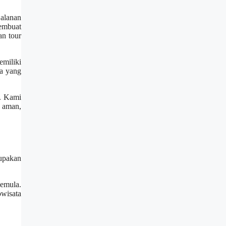
alanan
embuat
an tour
emiliki
ga yang
i. Kami
n aman,
upakan
pemula.
owisata