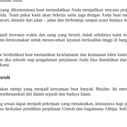
utuhan Anda.
yang dikustomisasi buat memudahkan Anda menjadikan rencana perj
Anda. Team pakar kami akan bekerja sama juga dengan Anda buat m
ari, dimulai dari jalan – jalan dan berbelanja sampai acara budaya d
jadi investasi waktu dan uang yang berarti, itulah sebabnya kami m
mi direncanakan untuk menawarkan layanan berkualitas tinggi di har
un berdedikasi buat memastikan keselamatan dan keamanan klien kam
n jika seluruh segi pengalaman perjalanan Anda bisa diandalkan da
 kami.
mroh
kan mimpi yang menjadi kenyataan buat banyak Muslim. Ini mer
 membenamkan diri dalam sejarah dan budaya Islam.
g sesuai dapat menjadi pekerjaan yang menakutkan, khususnya bagi 
asa berkaitan pemilihan perjalanan Umroh dan bagaimana Alhijaz Ind