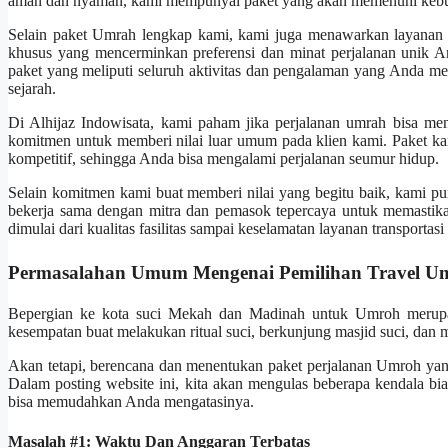
aman dan nyaman, kami mempunyai paket yang akan memenuhi keb
Selain paket Umrah lengkap kami, kami juga menawarkan layanan 
khusus yang mencerminkan preferensi dan minat perjalanan unik 
paket yang meliputi seluruh aktivitas dan pengalaman yang Anda menc
sejarah.
Di Alhijaz Indowisata, kami paham jika perjalanan umrah bisa men
komitmen untuk memberi nilai luar umum pada klien kami. Paket ka
kompetitif, sehingga Anda bisa mengalami perjalanan seumur hidup.
Selain komitmen kami buat memberi nilai yang begitu baik, kami p
bekerja sama dengan mitra dan pemasok tepercaya untuk memastika
dimulai dari kualitas fasilitas sampai keselamatan layanan transportasi
Permasalahan Umum Mengenai Pemilihan Travel U
Bepergian ke kota suci Mekah dan Madinah untuk Umroh merupa
kesempatan buat melakukan ritual suci, berkunjung masjid suci, dan
Akan tetapi, berencana dan menentukan paket perjalanan Umroh yan
Dalam posting website ini, kita akan mengulas beberapa kendala bi
bisa memudahkan Anda mengatasinya.
Masalah #1: Waktu Dan Anggaran Terbatas