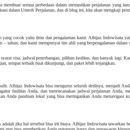
 bisa membuat semua perbedaan dalam memastikan perjalanan yang lan
lisasi dalam Umroh Perjalanan, dan di blog ini, kita akan mengkaji pen
n yang cocok yaitu ilmu dan pengalaman kami. Alhijaz Indowisata yai
un – tahun, dan kami mempunyai tim ahli yang berpengalaman dalam 
arat visa, jadwal penerbangan, pilihan fasilitas, dan banyak lagi. K
n, tempat terbaik buat dikunjungi, dan paket lebih terjangkau.
lit. Alhijaz Indowisata bisa mengurus seluruh detilnya, menjadi And
tur fasilitas Anda, dan merencanakan jadwal perjalanan Anda, m
kan Anda panduan lokal yang bisa meringankan Anda menavigasi ko
.
 adalah jika hal tersebut bisa irit biaya. Alhijaz Indowisata tawarkan 
ami pun bisa memberikan Anda potongan harga dan penawaran khusus