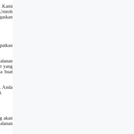
e. Kami
t Umroh
gaskan
patkan
jalanan
t yang
a buat
a, Anda
t.
ng akan
jalanan