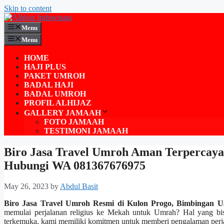
Skip to content
Menu
Menu
HOME
HAJI PLUS
PAKET UMROH
BADAL HAJI
BADAL UMROH
PROFIL ALHIJAZ
GALLERY JAMAAH
FOTO JAMAAH
TESTIMONI JAMAAH
Biro Jasa Travel Umroh Aman Terpercaya
Hubungi WA 081367676975
May 26, 2023
by
Abdul Basit
Biro Jasa Travel Umroh Resmi di Kulon Progo, Bimbingan 
memulai perjalanan religius ke Mekah untuk Umrah? Hal yang bi
terkemuka, kami memiliki komitmen untuk memberi pengalaman perja