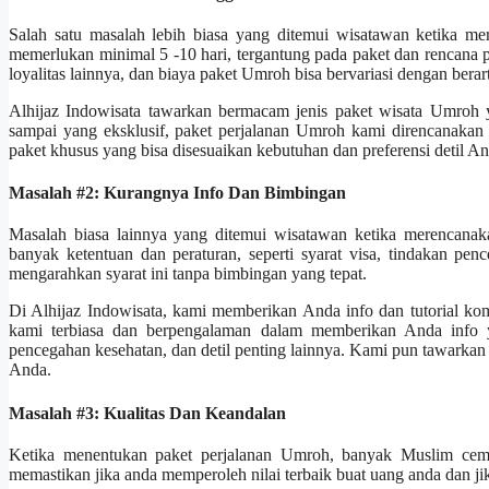
Salah satu masalah lebih biasa yang ditemui wisatawan ketika m
memerlukan minimal 5 -10 hari, tergantung pada paket dan rencana p
loyalitas lainnya, dan biaya paket Umroh bisa bervariasi dengan bera
Alhijaz Indowisata tawarkan bermacam jenis paket wisata Umroh 
sampai yang eksklusif, paket perjalanan Umroh kami direncanaka
paket khusus yang bisa disesuaikan kebutuhan dan preferensi detil An
Masalah #2: Kurangnya Info Dan Bimbingan
Masalah biasa lainnya yang ditemui wisatawan ketika merencana
banyak ketentuan dan peraturan, seperti syarat visa, tindakan p
mengarahkan syarat ini tanpa bimbingan yang tepat.
Di Alhijaz Indowisata, kami memberikan Anda info dan tutorial k
kami terbiasa dan berpengalaman dalam memberikan Anda info yan
pencegahan kesehatan, dan detil penting lainnya. Kami pun tawarka
Anda.
Masalah #3: Kualitas Dan Keandalan
Ketika menentukan paket perjalanan Umroh, banyak Muslim cema
memastikan jika anda memperoleh nilai terbaik buat uang anda dan j