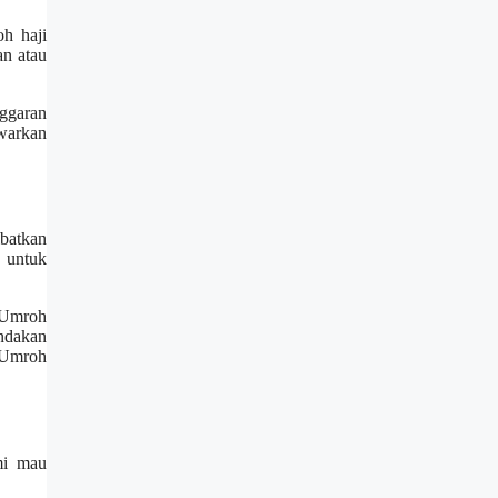
h haji
an atau
ggaran
warkan
batkan
n untuk
n Umroh
ndakan
n Umroh
mi mau