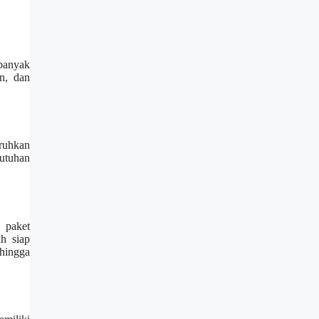
 banyak
n, dan
aruhkan
butuhan
 paket
h siap
ehingga