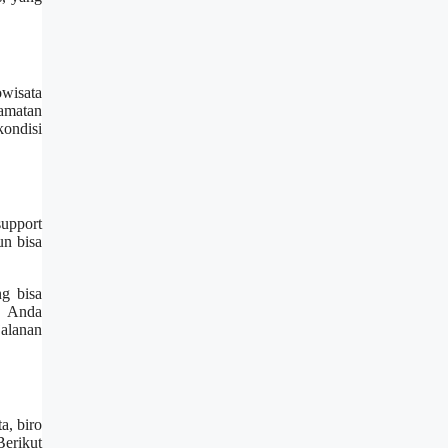
wisata
lamatan
kondisi
upport
n bisa
ng bisa
g Anda
alanan
, biro
erikut