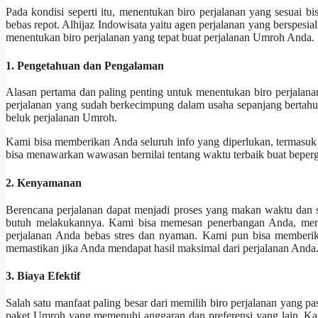
Pada kondisi seperti itu, menentukan biro perjalanan yang sesuai
bebas repot. Alhijaz Indowisata yaitu agen perjalanan yang berspesia
menentukan biro perjalanan yang tepat buat perjalanan Umroh Anda.
1. Pengetahuan dan Pengalaman
Alasan pertama dan paling penting untuk menentukan biro perjalana
perjalanan yang sudah berkecimpung dalam usaha sepanjang bertah
beluk perjalanan Umroh.
Kami bisa memberikan Anda seluruh info yang diperlukan, termasuk sy
bisa menawarkan wawasan bernilai tentang waktu terbaik buat bepergia
2. Kenyamanan
Berencana perjalanan dapat menjadi proses yang makan waktu dan su
butuh melakukannya. Kami bisa memesan penerbangan Anda, menga
perjalanan Anda bebas stres dan nyaman. Kami pun bisa memberi
memastikan jika Anda mendapat hasil maksimal dari perjalanan Anda
3. Biaya Efektif
Salah satu manfaat paling besar dari memilih biro perjalanan yang pas
paket Umroh yang memenuhi anggaran dan preferensi yang lain. K