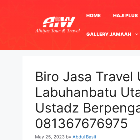
Skip
to
HOME
HAJI PLUS
content
GALLERY JAMAAH
Biro Jasa Travel
Labuhanbatu Uta
Ustadz Berpeng
081367676975
May 25, 2023
by
Abdul Basit