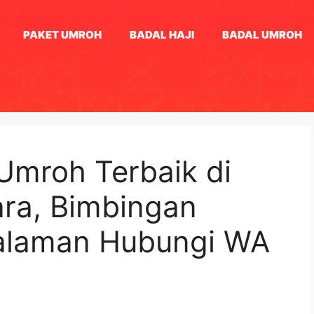
PAKET UMROH
BADAL HAJI
BADAL UMROH
 Umroh Terbaik di
ra, Bimbingan
alaman Hubungi WA