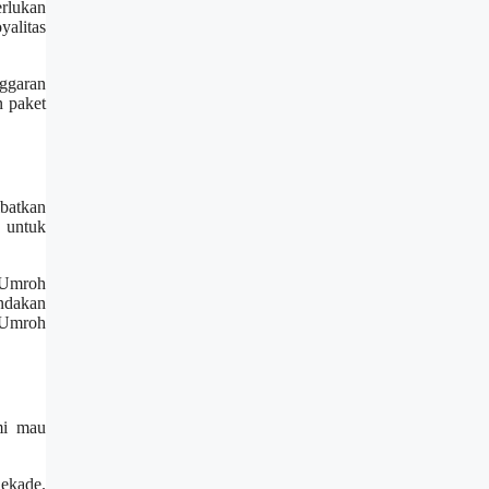
erlukan
yalitas
ggaran
n paket
batkan
n untuk
n Umroh
ndakan
n Umroh
mi mau
dekade.