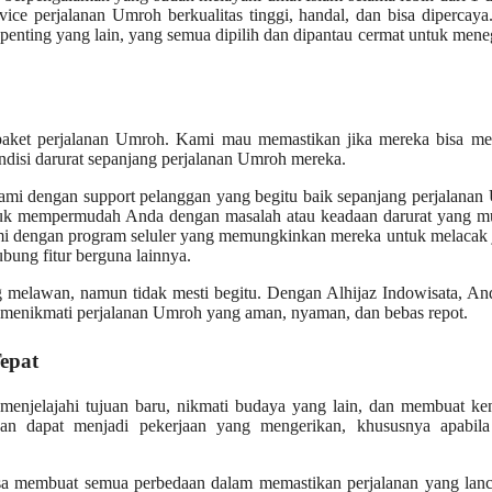
ce perjalanan Umroh berkualitas tinggi, handal, dan bisa dipercaya
penting yang lain, yang semua dipilih dan dipantau cermat untuk men
aket perjalanan Umroh. Kami mau memastikan jika mereka bisa me
ondisi darurat sepanjang perjalanan Umroh mereka.
kami dengan support pelanggan yang begitu baik sepanjang perjalana
tuk mempermudah Anda dengan masalah atau keadaan darurat yang m
mi dengan program seluler yang memungkinkan mereka untuk melacak 
bung fitur berguna lainnya.
 melawan, namun tidak mesti begitu. Dengan Alhijaz Indowisata, An
menikmati perjalanan Umroh yang aman, nyaman, dan bebas repot.
epat
enjelajahi tujuan baru, nikmati budaya yang lain, dan membuat ke
nan dapat menjadi pekerjaan yang mengerikan, khususnya apabil
bisa membuat semua perbedaan dalam memastikan perjalanan yang lan