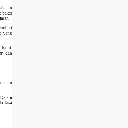
alanan
 paket
jarah.
emiliki
ga yang
n kami.
an dan
mpatan
 Dalam
ta bisa