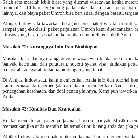
Salah satu masalah lebih biasa yang ditemui wisatawan ketika mere
minimal 5 -10 hari, tergantung pada paket dan rencana perjalanan.
lainnya, dan biaya paket Umroh bisa bervariasi dengan berarti, terg
Alhijaz Indowisata tawarkan beragam jenis paket wisata Umroh y
sampai yang eksklusif, paket perjalanan Umroh kami direncanakan b
khusus yang bisa disesuaikan kebutuhan dan preferensi detil Anda.
Masalah #2: Kurangnya Info Dan Bimbingan
Masalah biasa lainnya yang ditemui wisatawan ketika merencana
banyak ketentuan dan peraturan, seperti syarat visa, tindakan p
mengarahkan syarat ini tanpa bimbingan yang tepat.
Di Alhijaz Indowisata, kami memberikan Anda info dan tutorial k
kami terbiasa dan berpengalaman dalam memberikan Anda info yan
pencegahan kesehatan, dan detil penting lainnya. Kami pun tawarka
Anda.
Masalah #3: Kualitas Dan Keandalan
Ketika menentukan paket perjalanan Umroh, banyak Muslim cema
memastikan jika anda meraih nilai terbaik untuk uang anda dan jika
Alhijaz Indowisata merupakan biro perjalanan Umroh terpercaya dan