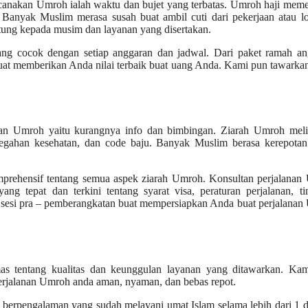
ncanakan Umroh ialah waktu dan bujet yang terbatas. Umroh haji mem
 Banyak Muslim merasa susah buat ambil cuti dari pekerjaan atau lo
antung kepada musim dan layanan yang disertakan.
ang cocok dengan setiap anggaran dan jadwal. Dari paket ramah an
uat memberikan Anda nilai terbaik buat uang Anda. Kami pun tawarka
kan Umroh yaitu kurangnya info dan bimbingan. Ziarah Umroh meli
encegahan kesehatan, dan code baju. Banyak Muslim berasa kerepota
omprehensif tentang semua aspek ziarah Umroh. Konsultan perjalana
g tepat dan terkini tentang syarat visa, peraturan perjalanan, ti
n sesi pra – pemberangkatan buat mempersiapkan Anda buat perjalana
s tentang kualitas dan keunggulan layanan yang ditawarkan. Ka
 perjalanan Umroh anda aman, nyaman, dan bebas repot.
 berpengalaman yang sudah melayani umat Islam selama lebih dari 1 