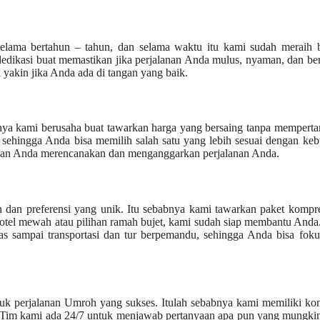
 selama bertahun – tahun, dan selama waktu itu kami sudah meraih 
dedikasi buat memastikan jika perjalanan Anda mulus, nyaman, dan be
 yakin jika Anda ada di tangan yang baik.
nya kami berusaha buat tawarkan harga yang bersaing tanpa mempert
, sehingga Anda bisa memilih salah satu yang lebih sesuai dengan ke
an Anda merencanakan dan menganggarkan perjalanan Anda.
han dan preferensi yang unik. Itu sebabnya kami tawarkan paket kompr
otel mewah atau pilihan ramah bujet, kami sudah siap membantu Anda
tas sampai transportasi dan tur berpemandu, sehingga Anda bisa fok
ntuk perjalanan Umroh yang sukses. Itulah sebabnya kami memiliki k
. Tim kami ada 24/7 untuk menjawab pertanyaan apa pun yang mungki