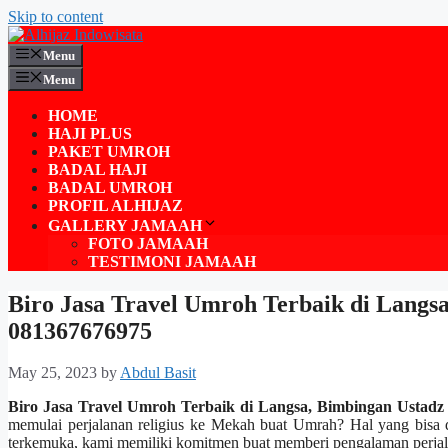
Skip to content
Menu
Menu
HOME
HAJI PLUS
PAKET UMROH
BADAL HAJI
BADAL UMROH
PROFIL ALHIJAZ
GALLERY JAMAAH
FOTO JAMAAH
TESTIMONI JAMAAH
Biro Jasa Travel Umroh Terbaik di Lang
081367676975
May 25, 2023
by
Abdul Basit
Biro Jasa Travel Umroh Terbaik di Langsa, Bimbingan Usta
memulai perjalanan religius ke Mekah buat Umrah? Hal yang bisa 
terkemuka, kami memiliki komitmen buat memberi pengalaman perjal