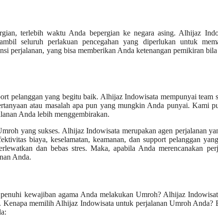
gian, terlebih waktu Anda bepergian ke negara asing. Alhijaz Indo
ambil seluruh perlakuan pencegahan yang diperlukan untuk mema
si perjalanan, yang bisa memberikan Anda ketenangan pemikiran bila 
rt pelanggan yang begitu baik. Alhijaz Indowisata mempunyai team 
rtanyaan atau masalah apa pun yang mungkin Anda punyai. Kami pu
jalanan Anda lebih menggembirakan.
 Umroh yang sukses. Alhijaz Indowisata merupakan agen perjalanan ya
ektivitas biaya, keselamatan, keamanan, dan support pelanggan yan
rlewatkan dan bebas stres. Maka, apabila Anda merencanakan perj
anan Anda.
 penuhi kewajiban agama Anda melakukan Umroh? Alhijaz Indowisata
. Kenapa memilih Alhijaz Indowisata untuk perjalanan Umroh Anda? 
a: