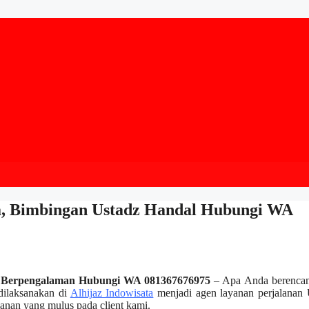
sa, Bimbingan Ustadz Handal Hubungi WA
dz Berpengalaman Hubungi WA 081367676975
– Apa Anda berencan
dilaksanakan di
Alhijaz Indowisata
menjadi agen layanan perjalanan
anan yang mulus pada client kami.