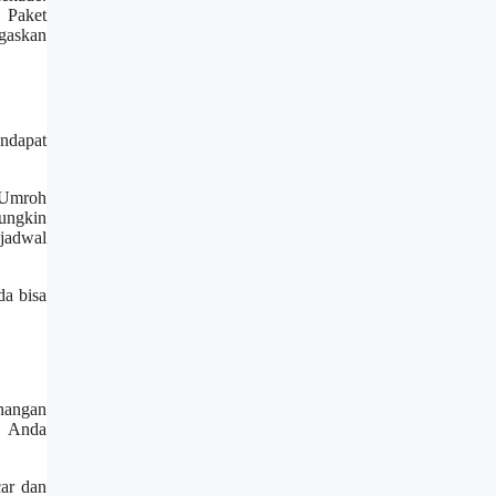
. Paket
egaskan
ndapat
n Umroh
ungkin
jadwal
da bisa
nangan
a Anda
car dan