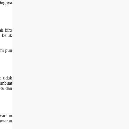
tingnya
ah biro
– beluk
ami pun
a tidak
embuat
ta dan
awarkan
awaran