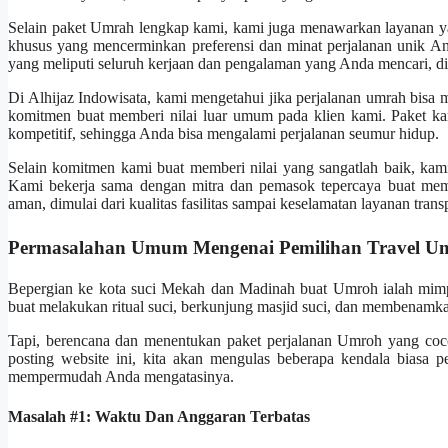
Selain paket Umrah lengkap kami, kami juga menawarkan layanan 
khusus yang mencerminkan preferensi dan minat perjalanan unik A
yang meliputi seluruh kerjaan dan pengalaman yang Anda mencari, dimu
Di Alhijaz Indowisata, kami mengetahui jika perjalanan umrah bisa m
komitmen buat memberi nilai luar umum pada klien kami. Paket ka
kompetitif, sehingga Anda bisa mengalami perjalanan seumur hidup.
Selain komitmen kami buat memberi nilai yang sangatlah baik, ka
Kami bekerja sama dengan mitra dan pemasok tepercaya buat mema
aman, dimulai dari kualitas fasilitas sampai keselamatan layanan trans
Permasalahan Umum Mengenai Pemilihan Travel U
Bepergian ke kota suci Mekah dan Madinah buat Umroh ialah mimp
buat melakukan ritual suci, berkunjung masjid suci, dan membenamka
Tapi, berencana dan menentukan paket perjalanan Umroh yang coc
posting website ini, kita akan mengulas beberapa kendala biasa 
mempermudah Anda mengatasinya.
Masalah #1: Waktu Dan Anggaran Terbatas