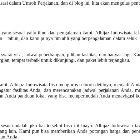
lisasi dalam Umroh Perjalanan, dan di blog ini, kita akan mengulas pen
 yang sesuai yaitu ilmu dan pengalaman kami. Alhijaz Indowisata ial
n – tahun, dan kami punya tim ahli yang berpengalaman dalam seluk 
arat visa, jadwal penerbangan, pilihan fasilitas, dan banyak lagi. K
ian, tempat terbaik untuk dikunjungi, dan paket lebih terjangkau.
lit. Alhijaz Indowisata bisa mengurus seluruh detilnya, menjadi And
tur fasilitas Anda, dan merencanakan jadwal perjalanan Anda, m
kan Anda panduan lokal yang bisa mempermudah Anda menavigasi ko
esuai adalah jika hal tersebut bisa irit biaya. Alhijaz Indowisata t
ang lain. Kami pun bisa memberikan Anda potongan harga dan pen
nan Anda.