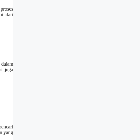
proses
i dari
a dalam
i juga
encari
an yang