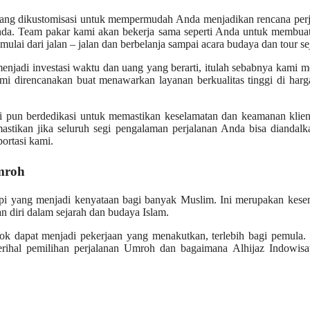
yang dikustomisasi untuk mempermudah Anda menjadikan rencana perj
nda. Team pakar kami akan bekerja sama seperti Anda untuk membuat
lai dari jalan – jalan dan berbelanja sampai acara budaya dan tour se
enjadi investasi waktu dan uang yang berarti, itulah sebabnya kami m
mi direncanakan buat menawarkan layanan berkualitas tinggi di har
mi pun berdedikasi untuk memastikan keselamatan dan keamanan klie
stikan jika seluruh segi pengalaman perjalanan Anda bisa diandalk
portasi kami.
mroh
i yang menjadi kenyataan bagi banyak Muslim. Ini merupakan kese
n diri dalam sejarah dan budaya Islam.
ok dapat menjadi pekerjaan yang menakutkan, terlebih bagi pemula.
perihal pemilihan perjalanan Umroh dan bagaimana Alhijaz Indowisa