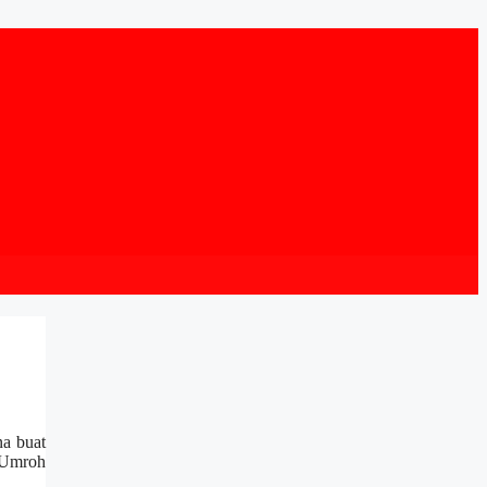
a buat
 Umroh