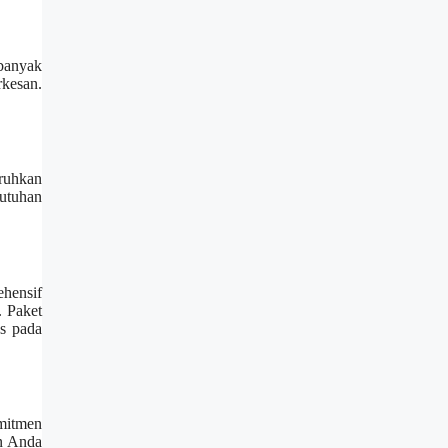
banyak
rkesan.
aruhkan
butuhan
ehensif
. Paket
us pada
omitmen
n Anda