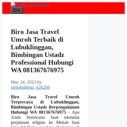
Skip
to
Menu
content
Biro Jasa Travel
Umroh Terbaik di
Lubuklinggau,
Bimbingan Ustadz
Professional Hubungi
WA 081367676975
May 24, 2023
by
umrohalhijaz_n2k2bb
Biro Jasa Travel Umroh
Terpercaya di Lubuklinggau,
Bimbingan Ustadz Berpengalaman
Hubungi WA 081367676975
– Apa
Anda berencana buat memulai
perjalanan religius ke Mekah buat