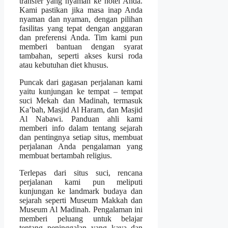
transfer yang nyaman ke hotel Anda.
Kami pastikan jika masa inap Anda
nyaman dan nyaman, dengan pilihan
fasilitas yang tepat dengan anggaran
dan preferensi Anda. Tim kami pun
memberi bantuan dengan syarat
tambahan, seperti akses kursi roda
atau kebutuhan diet khusus.
Puncak dari gagasan perjalanan kami
yaitu kunjungan ke tempat – tempat
suci Mekah dan Madinah, termasuk
Ka’bah, Masjid Al Haram, dan Masjid
Al Nabawi. Panduan ahli kami
memberi info dalam tentang sejarah
dan pentingnya setiap situs, membuat
perjalanan Anda pengalaman yang
membuat bertambah religius.
Terlepas dari situs suci, rencana
perjalanan kami pun meliputi
kunjungan ke landmark budaya dan
sejarah seperti Museum Makkah dan
Museum Al Madinah. Pengalaman ini
memberi peluang untuk belajar
tentang peninggalan yang kaya dan