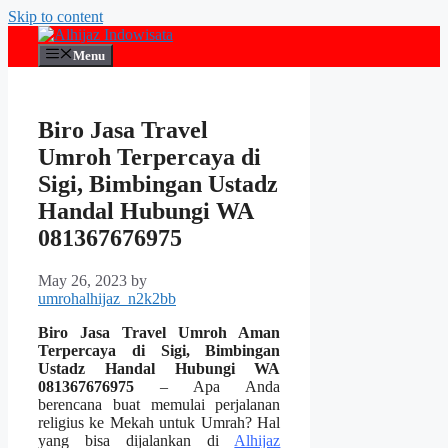
Skip to content
Menu
Biro Jasa Travel
Umroh Terpercaya di
Sigi, Bimbingan Ustadz
Handal Hubungi WA
081367676975
May 26, 2023
by
umrohalhijaz_n2k2bb
Biro Jasa Travel Umroh Aman
Terpercaya di Sigi, Bimbingan
Ustadz Handal Hubungi WA
081367676975
– Apa Anda
berencana buat memulai perjalanan
religius ke Mekah untuk Umrah? Hal
yang bisa dijalankan di
Alhijaz