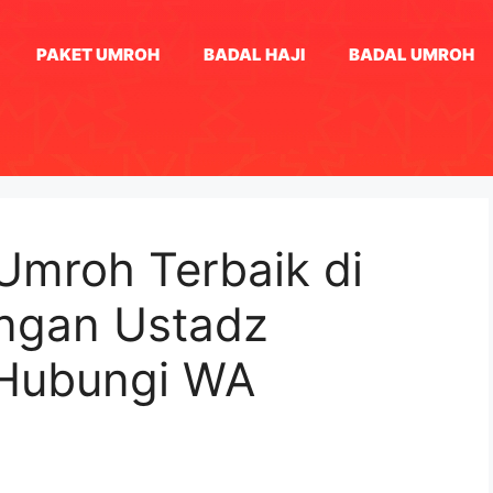
PAKET UMROH
BADAL HAJI
BADAL UMROH
 Umroh Terbaik di
ngan Ustadz
Hubungi WA