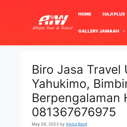
Skip
to
HOME
HAJI PLUS
content
GALLERY JAMAAH
Biro Jasa Travel
Yahukimo, Bimbi
Berpengalaman 
081367676975
May 26, 2023
by
Abdul Basit