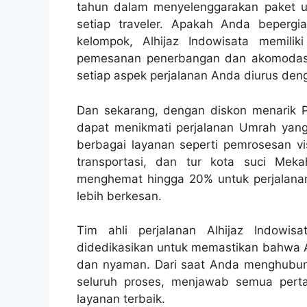
tahun dalam menyelenggarakan paket 
setiap traveler. Apakah Anda bepergi
kelompok, Alhijaz Indowisata memil
pemesanan penerbangan dan akomodasi 
setiap aspek perjalanan Anda diurus deng
Dan sekarang, dengan diskon menarik P
dapat menikmati perjalanan Umrah yan
berbagai layanan seperti pemrosesan vis
transportasi, dan tur kota suci Me
menghemat hingga 20% untuk perjalan
lebih berkesan.
Tim ahli perjalanan Alhijaz Indowi
didedikasikan untuk memastikan bahwa A
dan nyaman. Dari saat Anda menghubu
seluruh proses, menjawab semua per
layanan terbaik.