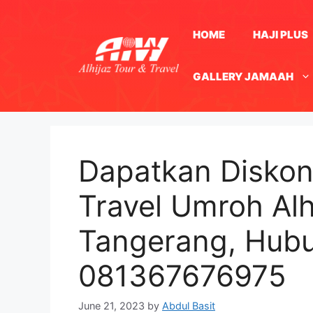
Skip
to
HOME
HAJI PLUS
content
GALLERY JAMAAH
Dapatkan Diskon
Travel Umroh Alh
Tangerang, Hub
081367676975
June 21, 2023
by
Abdul Basit