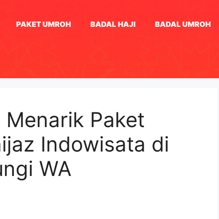
PAKET UMROH
BADAL HAJI
BADAL UMROH
 Menarik Paket
ijaz Indowisata di
ungi WA